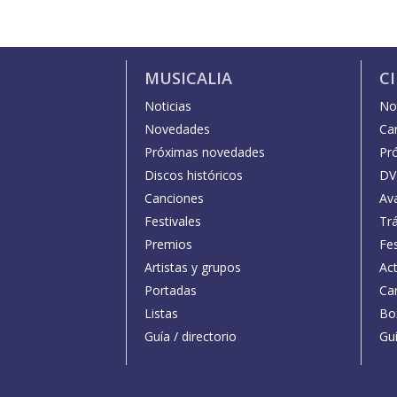
MUSICALIA
C
Noticias
Not
Novedades
Car
Próximas novedades
Pr
Discos históricos
DV
Canciones
Av
Festivales
Trá
Premios
Fe
Artistas y grupos
Act
Portadas
Car
Listas
Bo
Guía / directorio
Guí