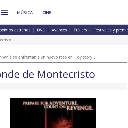
MÚSICA
CINE
óximos estrenos
DVD
Avances
Tráilers
Festivales y premi
ecristo
pañía se enfrentan a un nuevo reto en 'Toy story 5'
onde de Montecristo