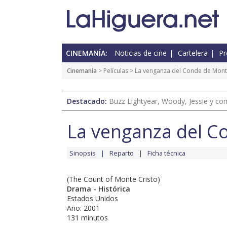
CINEMANÍA:
Noticias de cine
Cartelera
Pr
Cinemanía
> Películas > La venganza del Conde de Mont
Destacado:
Buzz Lightyear, Woody, Jessie y com
La venganza del C
Sinopsis
Reparto
Ficha técnica
(The Count of Monte Cristo)
Drama - Histórica
Estados Unidos
Año: 2001
131 minutos