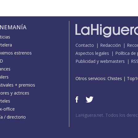
INEMANÍA
icias
telera
Contacto
Redacción
Reco
óximos estrenos
Aspectos legales
Política de
D
Publicidad y webmasters
RS
ances
ilers
Otros servicios:
Chistes
|
Top1
stivales + premios
ores y actrices
teles
x-office
LaHiguera.net. Todos los dere
a / directorio