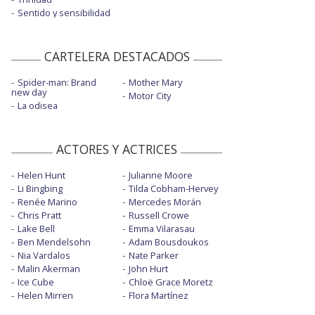
Sentido y sensibilidad
CARTELERA DESTACADOS
Spider-man: Brand
Mother Mary
new day
Motor City
La odisea
ACTORES Y ACTRICES
Helen Hunt
Julianne Moore
Li Bingbing
Tilda Cobham-Hervey
Renée Marino
Mercedes Morán
Chris Pratt
Russell Crowe
Lake Bell
Emma Vilarasau
Ben Mendelsohn
Adam Bousdoukos
Nia Vardalos
Nate Parker
Malin Akerman
John Hurt
Ice Cube
Chloë Grace Moretz
Helen Mirren
Flora Martínez