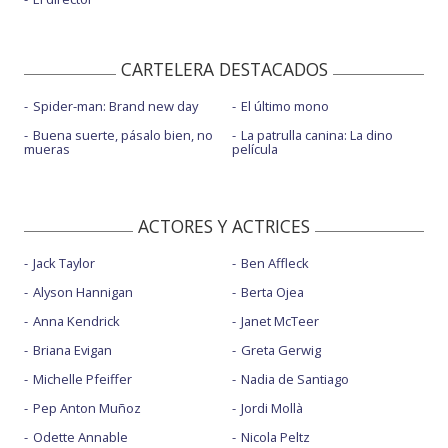
CARTELERA DESTACADOS
Spider-man: Brand new day
El último mono
Buena suerte, pásalo bien, no
La patrulla canina: La dino
mueras
película
ACTORES Y ACTRICES
Jack Taylor
Ben Affleck
Alyson Hannigan
Berta Ojea
Anna Kendrick
Janet McTeer
Briana Evigan
Greta Gerwig
Michelle Pfeiffer
Nadia de Santiago
Pep Anton Muñoz
Jordi Mollà
Odette Annable
Nicola Peltz