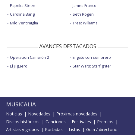
Paprika Steen
James Franco
Carolina Bang
Seth Rogen
Milo Ventimiglia
Treat Williams
AVANCES DESTACADOS
Operación Camarón 2
El gato con sombrero
El jilguero
Star Wars: Starfighter
MUSICALIA
Noticias
Novedades
Próximas novedades
Discos históricos
Canciones
Festivales
Premios
Artistas y grupos
Portadas
Listas
Guía / directorio