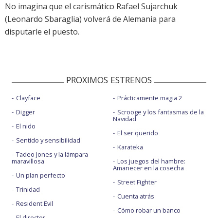
No imagina que el carismático Rafael Sujarchuk
(Leonardo Sbaraglia) volverá de Alemania para
disputarle el puesto.
PROXIMOS ESTRENOS
Clayface
Prácticamente magia 2
Digger
Scrooge y los fantasmas de la
Navidad
El nido
El ser querido
Sentido y sensibilidad
Karateka
Tadeo Jones y la lámpara
maravillosa
Los juegos del hambre:
Amanecer en la cosecha
Un plan perfecto
Street Fighter
Trinidad
Cuenta atrás
Resident Evil
Cómo robar un banco
El director