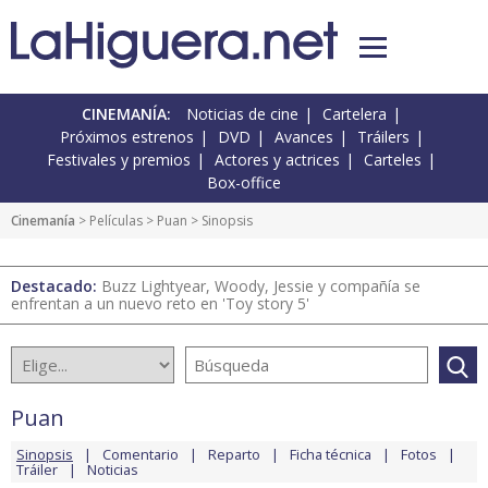
CINEMANÍA:
Noticias de cine
Cartelera
Próximos estrenos
DVD
Avances
Tráilers
Festivales y premios
Actores y actrices
Carteles
Box-office
Cinemanía
> Películas >
Puan
> Sinopsis
Destacado:
Buzz Lightyear, Woody, Jessie y compañía se
enfrentan a un nuevo reto en 'Toy story 5'
Puan
Sinopsis
Comentario
Reparto
Ficha técnica
Fotos
Tráiler
Noticias