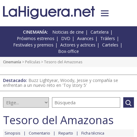
CINEMANÍA:
Noticias de cine
Cartelera
Próximos estrenos
DVD
Avances
Tráilers
Festivales y premios
Actores y actrices
Carteles
Box-office
Cinemanía
> Películas > Tesoro del Amazonas
Destacado:
Buzz Lightyear, Woody, Jessie y compañía se
enfrentan a un nuevo reto en 'Toy story 5'
Tesoro del Amazonas
Sinopsis
Comentario
Reparto
Ficha técnica