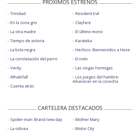
PROXIMOS ESTRENOS
Trinidad
Resident Evil
En la zona gris
Clayface
La otra madre
El último mono
Tiempo de victoria
Karateka
La bola negra
Hechizo: Bienvenidos a Hexe
La constelación del perro
El nido
Verity
Las ciegas hormigas
Whalefall
Los juegos del hambre:
Amanecer en la cosecha
Cuenta atrás
CARTELERA DESTACADOS
Spider-man: Brand new day
Mother Mary
La odisea
Motor City