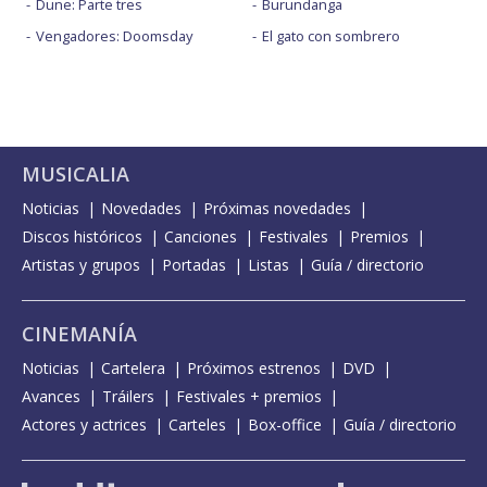
Dune: Parte tres
Burundanga
Vengadores: Doomsday
El gato con sombrero
MUSICALIA
Noticias
Novedades
Próximas novedades
Discos históricos
Canciones
Festivales
Premios
Artistas y grupos
Portadas
Listas
Guía / directorio
CINEMANÍA
Noticias
Cartelera
Próximos estrenos
DVD
Avances
Tráilers
Festivales + premios
Actores y actrices
Carteles
Box-office
Guía / directorio