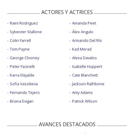
ACTORES Y ACTRICES
Raini Rodriguez
Amanda Peet
Sylvester Stallone
Álex Angulo
Colin Farrell
Armando Del Río
Tom Payne
Kad Merad
George Clooney
Alexa Davalos
Peter Facinelli
Isabelle Huppert
Karra Elejalde
Cate Blanchett
Sofia Vassilieva
Jackson Rathbone
Fernando Tejero
Amy Adams
Briana Evigan
Patrick Wilson
AVANCES DESTACADOS