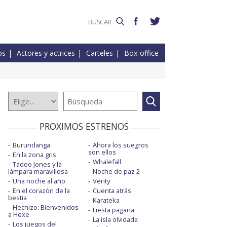
os
Actores y actrices
Carteles
Box-office
PROXIMOS ESTRENOS
Burundanga
Ahora los suegros
son ellos
En la zona gris
Whalefall
Tadeo Jones y la
lámpara maravillosa
Noche de paz 2
Una noche al año
Verity
En el corazón de la
Cuenta atrás
bestia
Karateka
Hechizo: Bienvenidos
Fiesta pagäna
a Hexe
La isla olvidada
Los juegos del