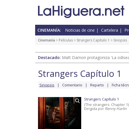
CINEMANÍA:
Noticias de cine
Cartelera
Pr
Cinemanía
> Películas >
Strangers Capítulo 1
> Sinopsis
Destacado:
Matt Damon protagoniza 'La odisea'
Strangers Capítulo 1
Sinopsis
Comentario
Reparto
Ficha técn
Strangers Capítulo 1
(The strangers: Chapter 1)
Dirigida por
Renny Harlin