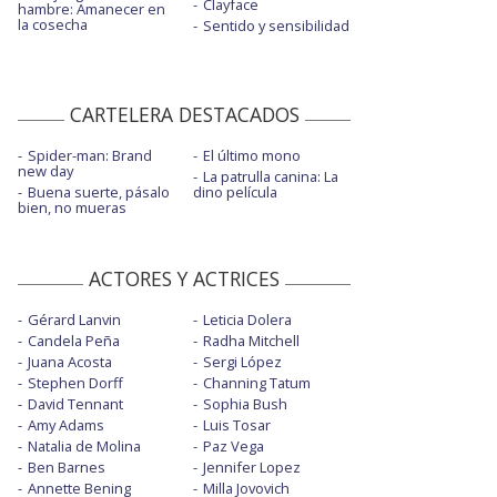
Clayface
hambre: Amanecer en
la cosecha
Sentido y sensibilidad
CARTELERA DESTACADOS
Spider-man: Brand
El último mono
new day
La patrulla canina: La
Buena suerte, pásalo
dino película
bien, no mueras
ACTORES Y ACTRICES
Gérard Lanvin
Leticia Dolera
Candela Peña
Radha Mitchell
Juana Acosta
Sergi López
Stephen Dorff
Channing Tatum
David Tennant
Sophia Bush
Amy Adams
Luis Tosar
Natalia de Molina
Paz Vega
Ben Barnes
Jennifer Lopez
Annette Bening
Milla Jovovich