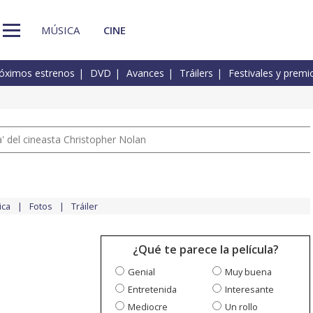
MÚSICA
CINE
óximos estrenos
DVD
Avances
Tráilers
Festivales y premi
 del cineasta Christopher Nolan
ica
Fotos
Tráiler
¿Qué te parece la película?
Genial
Muy buena
Entretenida
Interesante
Mediocre
Un rollo