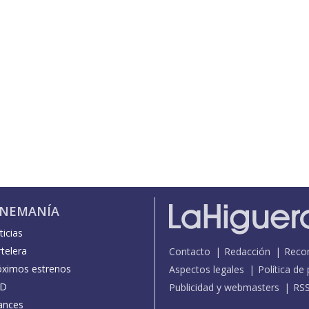
INEMANÍA
icias
telera
Contacto
Redacción
Reco
óximos estrenos
Aspectos legales
Política de
D
Publicidad y webmasters
RS
ances