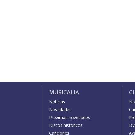
MUSICALIA
C
Noticias
Not
Novedades
Car
Próximas novedades
Pr
Discos históricos
DV
Canciones
Av