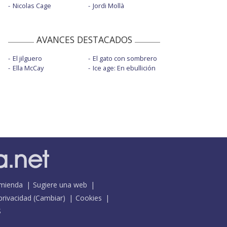
Nicolas Cage
Jordi Mollà
AVANCES DESTACADOS
El jilguero
El gato con sombrero
Ella McCay
Ice age: En ebullición
mienda
Sugiere una web
 privacidad
(
Cambiar
)
Cookies
S