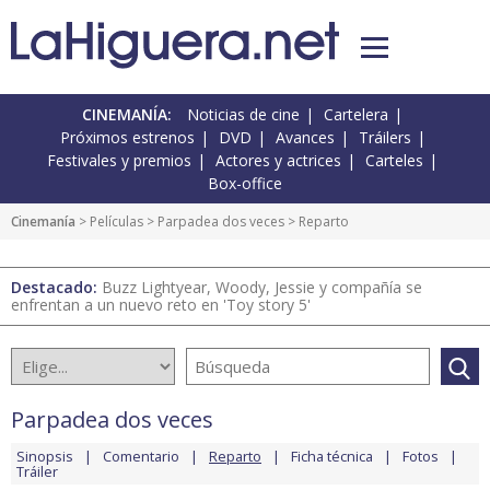
CINEMANÍA:
Noticias de cine
Cartelera
Próximos estrenos
DVD
Avances
Tráilers
Festivales y premios
Actores y actrices
Carteles
Box-office
Cinemanía
> Películas >
Parpadea dos veces
> Reparto
Destacado:
Buzz Lightyear, Woody, Jessie y compañía se
enfrentan a un nuevo reto en 'Toy story 5'
Parpadea dos veces
Sinopsis
Comentario
Reparto
Ficha técnica
Fotos
Tráiler