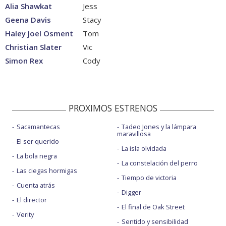
Alia Shawkat
Jess
Geena Davis
Stacy
Haley Joel Osment
Tom
Christian Slater
Vic
Simon Rex
Cody
PROXIMOS ESTRENOS
Sacamantecas
Tadeo Jones y la lámpara
maravillosa
El ser querido
La isla olvidada
La bola negra
La constelación del perro
Las ciegas hormigas
Tiempo de victoria
Cuenta atrás
Digger
El director
El final de Oak Street
Verity
Sentido y sensibilidad