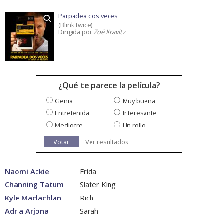
Parpadea dos veces
(Blink twice)
Dirigida por
Zoë Kravitz
¿Qué te parece la película?
Genial
Muy buena
Entretenida
Interesante
Mediocre
Un rollo
Votar
Ver resultados
Naomi Ackie
Frida
Channing Tatum
Slater King
Kyle Maclachlan
Rich
Adria Arjona
Sarah