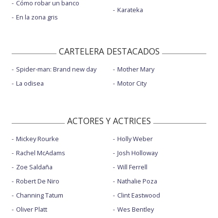
Cómo robar un banco
Karateka
En la zona gris
CARTELERA DESTACADOS
Spider-man: Brand new day
Mother Mary
La odisea
Motor City
ACTORES Y ACTRICES
Mickey Rourke
Holly Weber
Rachel McAdams
Josh Holloway
Zoe Saldaña
Will Ferrell
Robert De Niro
Nathalie Poza
Channing Tatum
Clint Eastwood
Oliver Platt
Wes Bentley