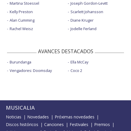
Martina Stoessel
Joseph Gordon-Levitt
Kelly Preston
Scarlett Johansson
Alan Cumming
Diane Kruger
Rachel Weisz
Jodelle Ferland
AVANCES DESTACADOS
Burundanga
Ella McCay
Vengadores: Doomsday
Coco 2
MUSICALIA
Noticias
Novedades
Próximas novedades
Discos históricos
Canciones
Festivales
Premios