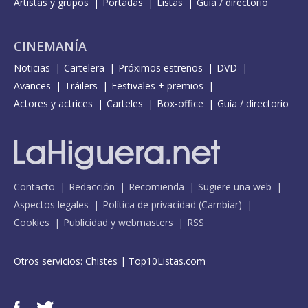
Artistas y grupos
Portadas
Listas
Guía / directorio
CINEMANÍA
Noticias
Cartelera
Próximos estrenos
DVD
Avances
Tráilers
Festivales + premios
Actores y actrices
Carteles
Box-office
Guía / directorio
Contacto
Redacción
Recomienda
Sugiere una web
Aspectos legales
Política de privacidad
(
Cambiar
)
Cookies
Publicidad y webmasters
RSS
Otros servicios:
Chistes
|
Top10Listas.com