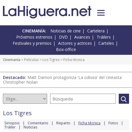
CINEMANÍA:
Noticias de cine
Cartelera
Próximos estrenos
DVD
Avances
Tráilers
Festivales y premios
Actores y actrices
Carteles
Box-office
Cinemanía
> Películas >
Los Tigres
> Ficha técnica
Destacado:
Matt Damon protagoniza 'La odisea' del cineasta
Christopher Nolan
Los Tigres
Sinopsis
Comentario
Reparto
Ficha técnica
Fotos
Tráiler
Noticias