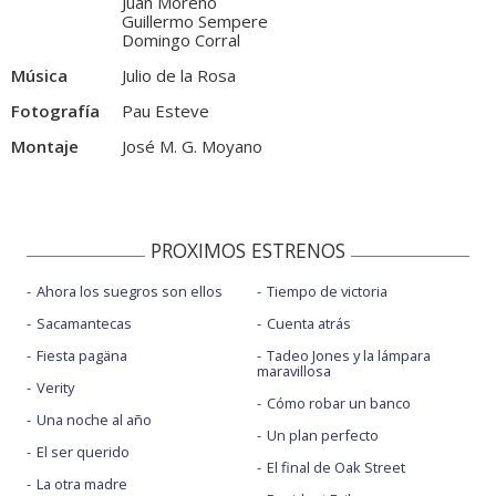
Juan Moreno
Guillermo Sempere
Domingo Corral
Música
Julio de la Rosa
Fotografía
Pau Esteve
Montaje
José M. G. Moyano
PROXIMOS ESTRENOS
Ahora los suegros son ellos
Tiempo de victoria
Sacamantecas
Cuenta atrás
Fiesta pagäna
Tadeo Jones y la lámpara
maravillosa
Verity
Cómo robar un banco
Una noche al año
Un plan perfecto
El ser querido
El final de Oak Street
La otra madre