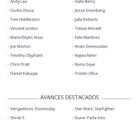
Andy Lau
Halle Berry
Gorka Otxoa
Jesse Eisenberg
Tom Hiddleston
Julia Roberts
Vincent Lindon
Tobias Moretti
María Reyes Arias
Fele Martínez
Joe Morton
Anaïs Demoustier
Timothy Olyphant
Najwa Nimri
Chris Pratt
Nona Gaye
Daniel Kaluuya
Tristán Ulloa
AVANCES DESTACADOS
Vengadores: Doomsday
Star Wars: Starfighter
Shrek 5
Dune: Parte tres