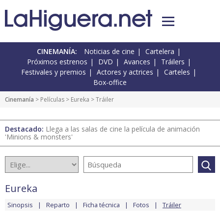
CINEMANÍA:
Noticias de cine
Cartelera
Próximos estrenos
DVD
Avances
Tráilers
Festivales y premios
Actores y actrices
Carteles
Box-office
Cinemanía
> Películas >
Eureka
> Tráiler
Destacado:
Llega a las salas de cine la película de animación
'Minions & monsters'
Eureka
Sinopsis
Reparto
Ficha técnica
Fotos
Tráiler