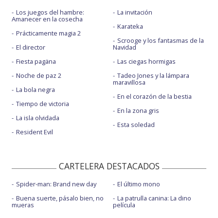
Los juegos del hambre:
La invitación
Amanecer en la cosecha
Karateka
Prácticamente magia 2
Scrooge y los fantasmas de la
El director
Navidad
Fiesta pagäna
Las ciegas hormigas
Noche de paz 2
Tadeo Jones y la lámpara
maravillosa
La bola negra
En el corazón de la bestia
Tiempo de victoria
En la zona gris
La isla olvidada
Esta soledad
Resident Evil
CARTELERA DESTACADOS
Spider-man: Brand new day
El último mono
Buena suerte, pásalo bien, no
La patrulla canina: La dino
mueras
película