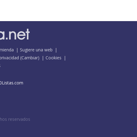
mienda
Sugiere una web
 privacidad
(
Cambiar
)
Cookies
S
0Listas.com
chos reservados