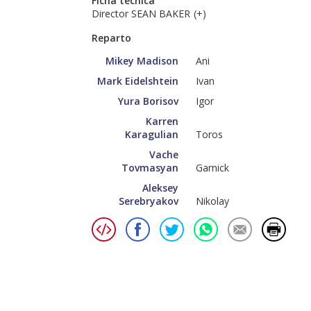
Ficha técnica
Director SEAN BAKER
(
+
)
Reparto
Mikey Madison
Ani
Mark Eidelshtein
Ivan
Yura Borisov
Igor
Karren
Karagulian
Toros
Vache
Tovmasyan
Garnick
Aleksey
Serebryakov
Nikolay