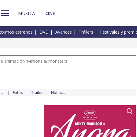
MÚSICA
CINE
óximos estrenos
DVD
Avances
Tráilers
Festivales y premi
a de animación 'Minions & monsters'
ica
Fotos
Tráiler
Noticias