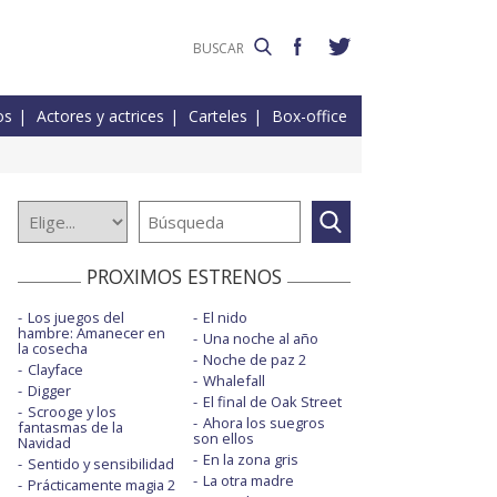
os
Actores y actrices
Carteles
Box-office
PROXIMOS ESTRENOS
Los juegos del
El nido
hambre: Amanecer en
Una noche al año
la cosecha
Noche de paz 2
Clayface
Whalefall
Digger
El final de Oak Street
Scrooge y los
Ahora los suegros
fantasmas de la
son ellos
Navidad
En la zona gris
Sentido y sensibilidad
La otra madre
Prácticamente magia 2