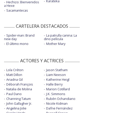
Karateka
Hechizo: Bienvenidos
a Hexe
Sacamantecas
CARTELERA DESTACADOS
Spider-man: Brand
La patrulla canina: La
new day
dino película
El último mono
Mother Mary
ACTORES Y ACTRICES
Lola Créton
Jason Statham
Matt Dillon
Liam Neeson
Ariadna Gil
Katherine Heigl
Déborah François
Halle Berry
Natalia de Molina
Marion Cotillard
Paul Dano
J.K. Simmons
Channing Tatum
Rubén Ochandiano
John Gallagher Jr.
Nicole Kidman
Angelina Jolie
Dafne Fernández