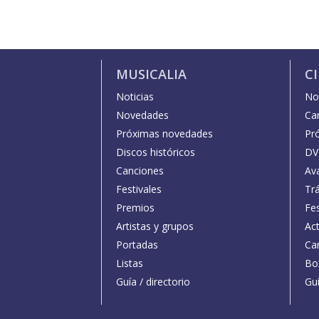
MUSICALIA
C
Noticias
Not
Novedades
Car
Próximas novedades
Pr
Discos históricos
DV
Canciones
Av
Festivales
Trá
Premios
Fe
Artistas y grupos
Act
Portadas
Car
Listas
Bo
Guía / directorio
Guí