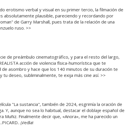
o erotismo verbal y visual en su primer tercio, la filmación de
es absolutamente plausible, pareciendo y recordando por
man" de Garry Marshall, pues trata de la relación de una
enzuelo ruso. >>
e de preámbulo cinematográfico, y para el resto del largo,
ALISTA acción de violencia física-humorística que te
ad de asombro y hace que los 140 minutos de su duración te
y tu deseo, subliminalmente, te exija más cine así. >>
película "La sustancia", también de 2024, esgrimía la oración de
aga. Y, aunque no sea lo habitual, destacar el doblaje español de
ara Muñiz. Finalmente decir que, «Anora», me ha parecido un
..PICARD.. ¡Vedla!