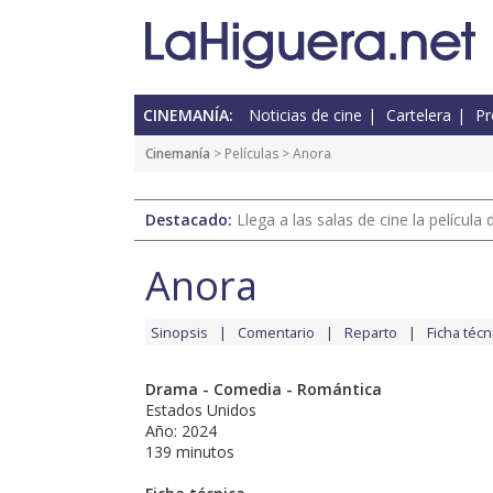
CINEMANÍA:
Noticias de cine
Cartelera
Pr
Cinemanía
> Películas > Anora
Destacado:
Llega a las salas de cine la películ
Anora
Sinopsis
Comentario
Reparto
Ficha técn
Drama - Comedia - Romántica
Estados Unidos
Año: 2024
139 minutos