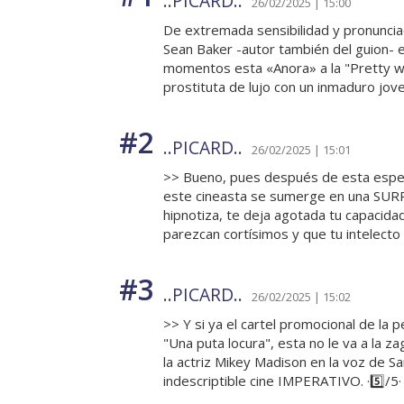
..PICARD..
26/02/2025 | 15:00
De extremada sensibilidad y pronunciad
Sean Baker -autor también del guion- 
momentos esta «Anora» a la "Pretty wo
prostituta de lujo con un inmaduro jov
#2
..PICARD..
26/02/2025 | 15:01
>> Bueno, pues después de esta especi
este cineasta se sumerge en una SURRE
hipnotiza, te deja agotada tu capacid
parezcan cortísimos y que tu intelecto 
#3
..PICARD..
26/02/2025 | 15:02
>> Y si ya el cartel promocional de la 
"Una puta locura", esta no le va a la z
la actriz Mikey Madison en la voz de S
indescriptible cine IMPERATIVO. ·5️⃣/5· 