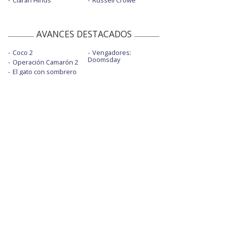
Ciarán Hinds
Russell Crowe
AVANCES DESTACADOS
Coco 2
Vengadores:
Doomsday
Operación Camarón 2
El gato con sombrero