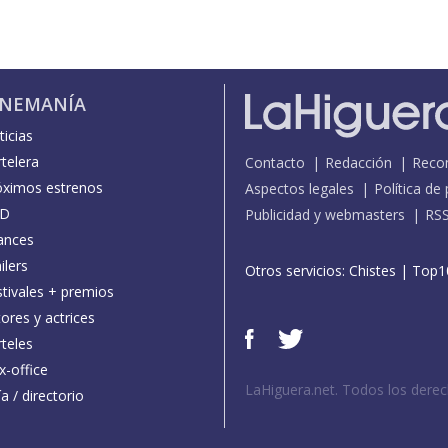
INEMANÍA
icias
telera
Contacto
Redacción
Reco
óximos estrenos
Aspectos legales
Política de
D
Publicidad y webmasters
RS
ances
ilers
Otros servicios:
Chistes
|
Top1
stivales + premios
ores y actrices
teles
x-office
LaHiguera.net. Todos los dere
a / directorio