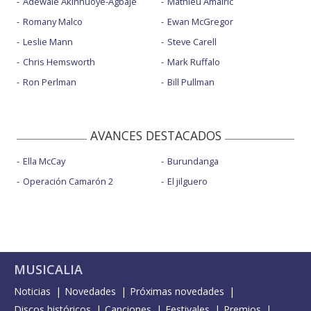
Adewale Akinnuoye-Agbaje
Mathieu Amalric
Romany Malco
Ewan McGregor
Leslie Mann
Steve Carell
Chris Hemsworth
Mark Ruffalo
Ron Perlman
Bill Pullman
AVANCES DESTACADOS
Ella McCay
Burundanga
Operación Camarón 2
El jilguero
MUSICALIA
Noticias
Novedades
Próximas novedades
Discos históricos
Canciones
Festivales
Premios