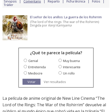
Sinopsis
Comentario
Reparto
Ficha técnica
Fotos
Tráiler
El señor de los anillos: La guerra de los Rohirrim
(The lord of the rings: The war of the Rohirrim)
Dirigida por
Kenji Kamiyama
¿Qué te parece la película?
Genial
Muy buena
Entretenida
Interesante
Mediocre
Un rollo
Votar
Ver resultados
La película de anime original de New Line Cinema “The
Lord of the Rings: The War of the Rohirrim” devuelve al
público al mundo épico que cobró vida en la trilogía “El