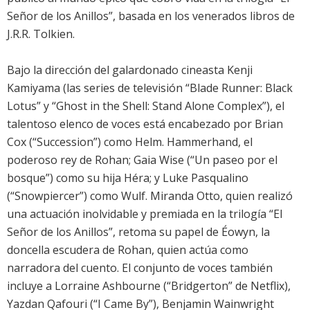
Señor de los Anillos”, basada en los venerados libros de
J.R.R. Tolkien.
Bajo la dirección del galardonado cineasta Kenji
Kamiyama (las series de televisión “Blade Runner: Black
Lotus” y “Ghost in the Shell: Stand Alone Complex”), el
talentoso elenco de voces está encabezado por Brian
Cox (“Succession”) como Helm. Hammerhand, el
poderoso rey de Rohan; Gaia Wise (“Un paseo por el
bosque”) como su hija Héra; y Luke Pasqualino
(“Snowpiercer”) como Wulf. Miranda Otto, quien realizó
una actuación inolvidable y premiada en la trilogía “El
Señor de los Anillos”, retoma su papel de Éowyn, la
doncella escudera de Rohan, quien actúa como
narradora del cuento. El conjunto de voces también
incluye a Lorraine Ashbourne (“Bridgerton” de Netflix),
Yazdan Qafouri (“I Came By”), Benjamin Wainwright