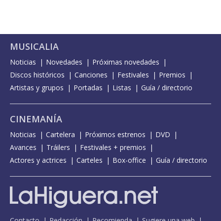
MUSICALIA
Noticias
Novedades
Próximas novedades
Discos históricos
Canciones
Festivales
Premios
Artistas y grupos
Portadas
Listas
Guía / directorio
CINEMANÍA
Noticias
Cartelera
Próximos estrenos
DVD
Avances
Tráilers
Festivales + premios
Actores y actrices
Carteles
Box-office
Guía / directorio
Contacto
Redacción
Recomienda
Sugiere una web