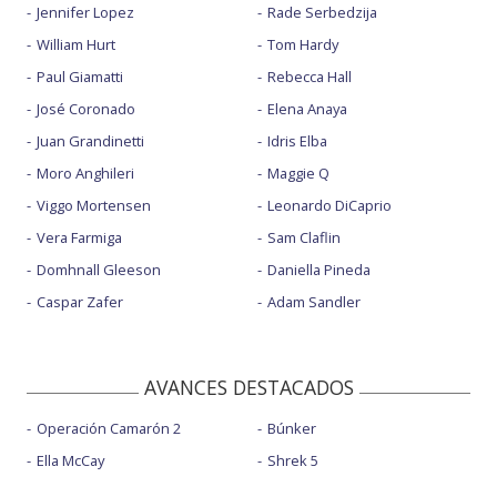
Jennifer Lopez
Rade Serbedzija
William Hurt
Tom Hardy
Paul Giamatti
Rebecca Hall
José Coronado
Elena Anaya
Juan Grandinetti
Idris Elba
Moro Anghileri
Maggie Q
Viggo Mortensen
Leonardo DiCaprio
Vera Farmiga
Sam Claflin
Domhnall Gleeson
Daniella Pineda
Caspar Zafer
Adam Sandler
AVANCES DESTACADOS
Operación Camarón 2
Búnker
Ella McCay
Shrek 5