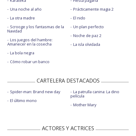
Karateka
Fiesta pagäna
Una noche al año
Prácticamente magia 2
La otra madre
El nido
Scrooge y los fantasmas de la
Un plan perfecto
Navidad
Noche de paz 2
Los juegos del hambre:
Amanecer en la cosecha
La isla olvidada
La bola negra
Cómo robar un banco
CARTELERA DESTACADOS
Spider-man: Brand new day
La patrulla canina: La dino
película
El último mono
Mother Mary
ACTORES Y ACTRICES