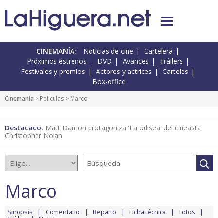
CINEMANÍA:
Noticias de cine
Cartelera
Próximos estrenos
DVD
Avances
Tráilers
Festivales y premios
Actores y actrices
Carteles
Box-office
Cinemanía
> Películas > Marco
Destacado:
Matt Damon protagoniza 'La odisea' del cineasta
Christopher Nolan
Marco
Sinopsis
Comentario
Reparto
Ficha técnica
Fotos