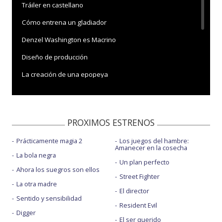
Tráiler en castellano
Cómo entrena un gladiador
Denzel Washington es Macrino
Diseño de producción
La creación de una epopeya
Paul Mescal es Lucio
Pedro Pascal es Marco Acacio
PROXIMOS ESTRENOS
Premiere Madrid
Prácticamente magia 2
Los juegos del hambre:
Ridley Scott
Amanecer en la cosecha
La bola negra
Ridley Scott y Harry Gregson William sobre la BS
Un plan perfecto
Ahora los suegros son ellos
Street Fighter
La otra madre
El director
Sentido y sensibilidad
Resident Evil
Digger
El ser querido