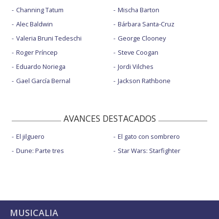
Channing Tatum
Mischa Barton
Alec Baldwin
Bárbara Santa-Cruz
Valeria Bruni Tedeschi
George Clooney
Roger Príncep
Steve Coogan
Eduardo Noriega
Jordi Vilches
Gael García Bernal
Jackson Rathbone
AVANCES DESTACADOS
El jilguero
El gato con sombrero
Dune: Parte tres
Star Wars: Starfighter
MUSICALIA