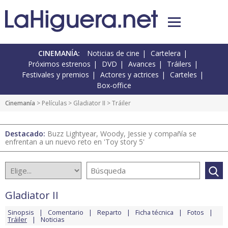
CINEMANÍA:
Noticias de cine
Cartelera
Próximos estrenos
DVD
Avances
Tráilers
Festivales y premios
Actores y actrices
Carteles
Box-office
Cinemanía
> Películas >
Gladiator II
> Tráiler
Destacado:
Buzz Lightyear, Woody, Jessie y compañía se
enfrentan a un nuevo reto en 'Toy story 5'
Gladiator II
Sinopsis
Comentario
Reparto
Ficha técnica
Fotos
Tráiler
Noticias