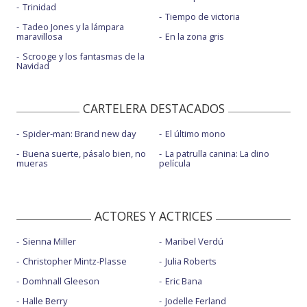
Trinidad
Tiempo de victoria
Tadeo Jones y la lámpara
maravillosa
En la zona gris
Scrooge y los fantasmas de la
Navidad
CARTELERA DESTACADOS
Spider-man: Brand new day
El último mono
Buena suerte, pásalo bien, no
La patrulla canina: La dino
mueras
película
ACTORES Y ACTRICES
Sienna Miller
Maribel Verdú
Christopher Mintz-Plasse
Julia Roberts
Domhnall Gleeson
Eric Bana
Halle Berry
Jodelle Ferland