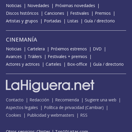
Noticias
Novedades
Próximas novedades
Discos históricos
Canciones
Festivales
Premios
Artistas y grupos
Portadas
Listas
Guía / directorio
CINEMANÍA
Noticias
Cartelera
Próximos estrenos
DVD
Avances
Tráilers
Festivales + premios
Actores y actrices
Carteles
Box-office
Guía / directorio
Contacto
Redacción
Recomienda
Sugiere una web
Aspectos legales
Política de privacidad
(
Cambiar
)
Cookies
Publicidad y webmasters
RSS
Otros servicios:
Chistes
|
Top10Listas.com