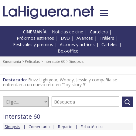
CINEMANÍA:
Noticias de cine
Cartelera
Próximos estrenos
DVD
Avances
Tráilers
Festivales y premios
Actores y actrices
Carteles
Box-office
Cinemanía
> Películas >
Interstate 60
> Sinopsis
Destacado:
Buzz Lightyear, Woody, Jessie y compañía se
enfrentan a un nuevo reto en 'Toy story 5'
Interstate 60
Sinopsis
Comentario
Reparto
Ficha técnica