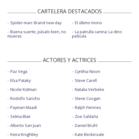
CARTELERA DESTACADOS
Spider-man: Brand new day
El último mono
Buena suerte, pásalo bien, no
La patrulla canina: La dino
mueras
película
ACTORES Y ACTRICES
Paz Vega
Cynthia Nixon
Elsa Pataky
Steve Carell
Nicole Kidman
Natalia Verbeke
Rodolfo Sancho
Steve Coogan
Payman Maadi
Ralph Fiennes
Selma Blair
Zoe Saldaña
Alberto San Juan
Daniel Brühl
Keira Knightley
Kate Beckinsale