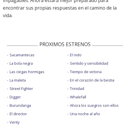
impagables. Ahora estará mejor preparado para
encontrar sus propias respuestas en el camino de la
vida.
PROXIMOS ESTRENOS
Sacamantecas
El nido
La bola negra
Sentido y sensibilidad
Las ciegas hormigas
Tiempo de victoria
La maleta
En el corazón de la bestia
Street Fighter
Trinidad
Digger
Whalefall
Burundanga
Ahora los suegros son ellos
El director
Una noche al año
Verity