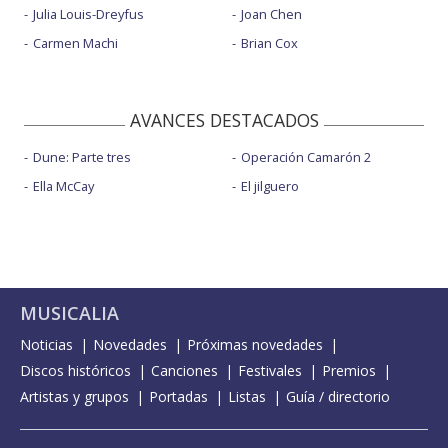
Julia Louis-Dreyfus
Joan Chen
Carmen Machi
Brian Cox
AVANCES DESTACADOS
Dune: Parte tres
Operación Camarón 2
Ella McCay
El jilguero
MUSICALIA
Noticias
Novedades
Próximas novedades
Discos históricos
Canciones
Festivales
Premios
Artistas y grupos
Portadas
Listas
Guía / directorio