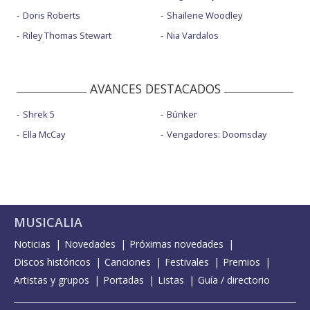
Doris Roberts
Shailene Woodley
Riley Thomas Stewart
Nia Vardalos
AVANCES DESTACADOS
Shrek 5
Búnker
Ella McCay
Vengadores: Doomsday
MUSICALIA
Noticias
Novedades
Próximas novedades
Discos históricos
Canciones
Festivales
Premios
Artistas y grupos
Portadas
Listas
Guía / directorio