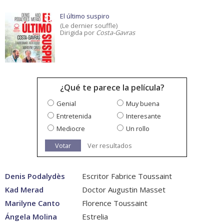
El último suspiro
(Le dernier souffle)
Dirigida por
Costa-Gavras
¿Qué te parece la película?
Genial
Muy buena
Entretenida
Interesante
Mediocre
Un rollo
Votar
Ver resultados
Denis Podalydès
Escritor Fabrice Toussaint
Kad Merad
Doctor Augustin Masset
Marilyne Canto
Florence Toussaint
Ángela Molina
Estrelia