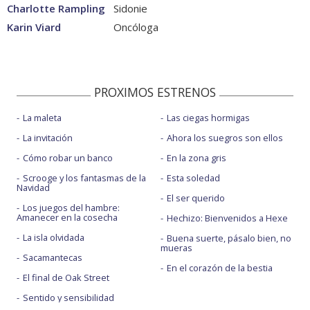
Charlotte Rampling
Sidonie
Karin Viard
Oncóloga
PROXIMOS ESTRENOS
La maleta
Las ciegas hormigas
La invitación
Ahora los suegros son ellos
Cómo robar un banco
En la zona gris
Scrooge y los fantasmas de la
Esta soledad
Navidad
El ser querido
Los juegos del hambre:
Amanecer en la cosecha
Hechizo: Bienvenidos a Hexe
La isla olvidada
Buena suerte, pásalo bien, no
mueras
Sacamantecas
En el corazón de la bestia
El final de Oak Street
Sentido y sensibilidad