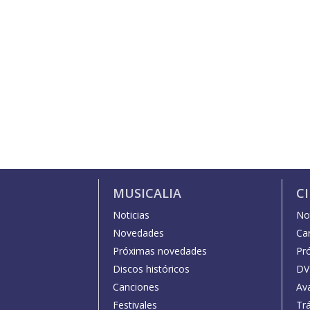
MUSICALIA
C
Noticias
Not
Novedades
Car
Próximas novedades
Pr
Discos históricos
DV
Canciones
Av
Festivales
Trá