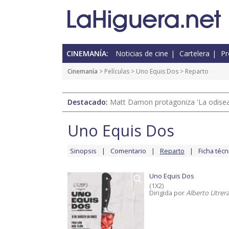
CINEMANÍA:
Noticias de cine
Cartelera
Pr
Cinemanía
> Películas >
Uno Equis Dos
> Reparto
Destacado:
Matt Damon protagoniza 'La odisea'
Uno Equis Dos
Sinopsis
Comentario
Reparto
Ficha técn
Uno Equis Dos
(1X2)
Dirigida por
Alberto Utrer