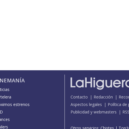
INEMANÍA
icias
telera
Contacto
Redacción
Reco
óximos estrenos
Aspectos legales
Política de
D
Publicidad y webmasters
RS
ances
ilers
Otros servicios:
Chistes
|
Top1