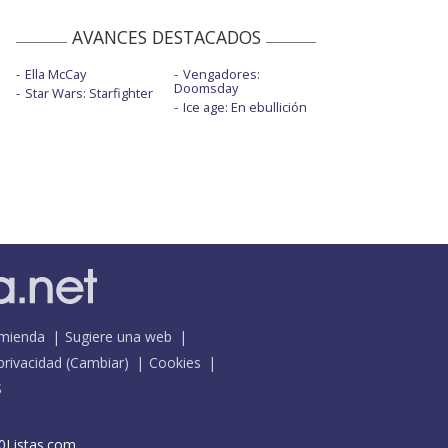
AVANCES DESTACADOS
Ella McCay
Vengadores:
Doomsday
Star Wars: Starfighter
Ice age: En ebullición
mienda
Sugiere una web
 privacidad
(
Cambiar
)
Cookies
S
0Listas.com