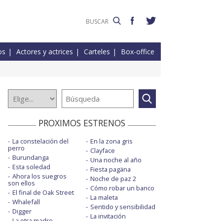
os
Actores y actrices
Carteles
Box-office
PROXIMOS ESTRENOS
La constelación del
En la zona gris
perro
Clayface
Burundanga
Una noche al año
Esta soledad
Fiesta pagäna
Ahora los suegros
Noche de paz 2
son ellos
Cómo robar un banco
El final de Oak Street
La maleta
Whalefall
Sentido y sensibilidad
Digger
La invitación
La otra madre