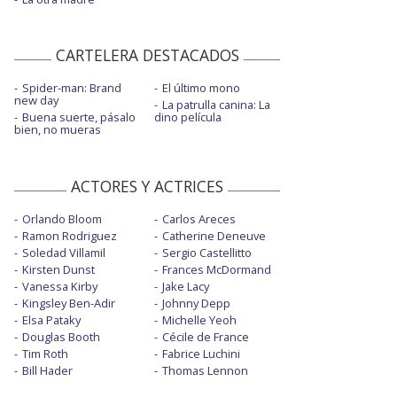
CARTELERA DESTACADOS
Spider-man: Brand
El último mono
new day
La patrulla canina: La
Buena suerte, pásalo
dino película
bien, no mueras
ACTORES Y ACTRICES
Orlando Bloom
Carlos Areces
Ramon Rodriguez
Catherine Deneuve
Soledad Villamil
Sergio Castellitto
Kirsten Dunst
Frances McDormand
Vanessa Kirby
Jake Lacy
Kingsley Ben-Adir
Johnny Depp
Elsa Pataky
Michelle Yeoh
Douglas Booth
Cécile de France
Tim Roth
Fabrice Luchini
Bill Hader
Thomas Lennon