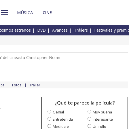
MÚSICA
CINE
óximos estrenos
DVD
Avances
Tráilers
Festivales y premi
 del cineasta Christopher Nolan
ica
Fotos
Tráiler
¿Qué te parece la película?
a
Genial
Muy buena
Entretenida
Interesante
Mediocre
Un rollo