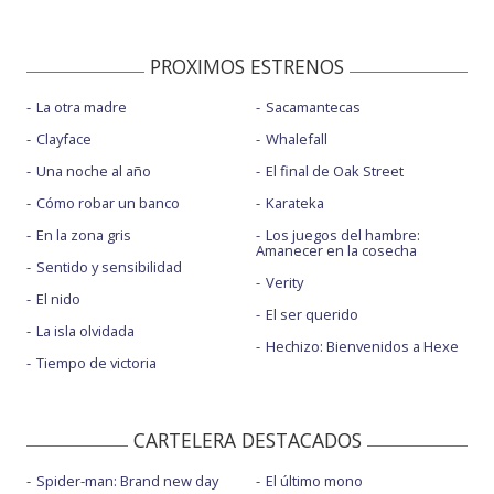
PROXIMOS ESTRENOS
La otra madre
Sacamantecas
Clayface
Whalefall
Una noche al año
El final de Oak Street
Cómo robar un banco
Karateka
En la zona gris
Los juegos del hambre:
Amanecer en la cosecha
Sentido y sensibilidad
Verity
El nido
El ser querido
La isla olvidada
Hechizo: Bienvenidos a Hexe
Tiempo de victoria
CARTELERA DESTACADOS
Spider-man: Brand new day
El último mono