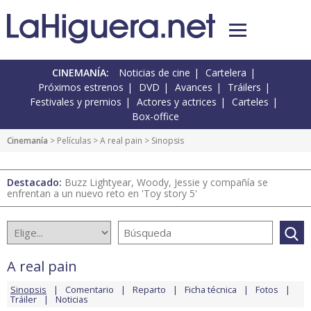
CINEMANÍA:
Noticias de cine
Cartelera
Próximos estrenos
DVD
Avances
Tráilers
Festivales y premios
Actores y actrices
Carteles
Box-office
Cinemanía
> Películas >
A real pain
> Sinopsis
Destacado:
Buzz Lightyear, Woody, Jessie y compañía se
enfrentan a un nuevo reto en 'Toy story 5'
A real pain
Sinopsis
Comentario
Reparto
Ficha técnica
Fotos
Tráiler
Noticias