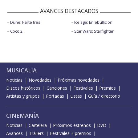
AVANCES DESTACADOS
Dune: Parte tres
Ice age: En ebullición
Coco 2
Star Wars: Starfighter
MUSICALIA
Noticias
Novedades
Próximas novedades
Discos históricos
Canciones
Festivales
Premios
Artistas y grupos
Portadas
Listas
Guía / directorio
CINEMANÍA
Noticias
Cartelera
Próximos estrenos
DVD
Avances
Tráilers
Festivales + premios