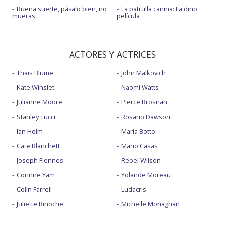
Buena suerte, pásalo bien, no
La patrulla canina: La dino
mueras
película
ACTORES Y ACTRICES
Thaïs Blume
John Malkovich
Kate Winslet
Naomi Watts
Julianne Moore
Pierce Brosnan
Stanley Tucci
Rosario Dawson
Ian Holm
María Botto
Cate Blanchett
Mario Casas
Joseph Fiennes
Rebel Wilson
Corinne Yam
Yolande Moreau
Colin Farrell
Ludacris
Juliette Binoche
Michelle Monaghan