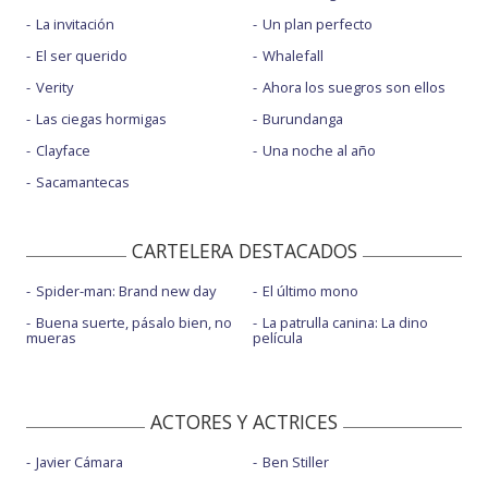
La invitación
Un plan perfecto
El ser querido
Whalefall
Verity
Ahora los suegros son ellos
Las ciegas hormigas
Burundanga
Clayface
Una noche al año
Sacamantecas
CARTELERA DESTACADOS
Spider-man: Brand new day
El último mono
Buena suerte, pásalo bien, no
La patrulla canina: La dino
mueras
película
ACTORES Y ACTRICES
Javier Cámara
Ben Stiller