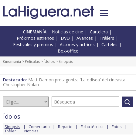
CINEMANÍA:
Noticias de cine
Cartelera
Próximos estrenos
DVD
Avances
Tráilers
Festivales y premios
Actores y actrices
Carteles
Box-office
Cinemanía
> Películas >
Ídolos
> Sinopsis
Destacado:
Matt Damon protagoniza 'La odisea' del cineasta
Christopher Nolan
Ídolos
Sinopsis
Comentario
Reparto
Ficha técnica
Fotos
Tráiler
Noticias