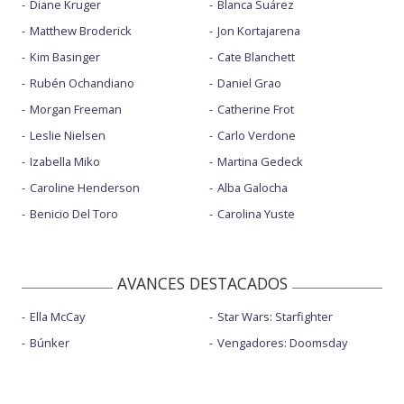
Diane Kruger
Blanca Suárez
Matthew Broderick
Jon Kortajarena
Kim Basinger
Cate Blanchett
Rubén Ochandiano
Daniel Grao
Morgan Freeman
Catherine Frot
Leslie Nielsen
Carlo Verdone
Izabella Miko
Martina Gedeck
Caroline Henderson
Alba Galocha
Benicio Del Toro
Carolina Yuste
AVANCES DESTACADOS
Ella McCay
Star Wars: Starfighter
Búnker
Vengadores: Doomsday