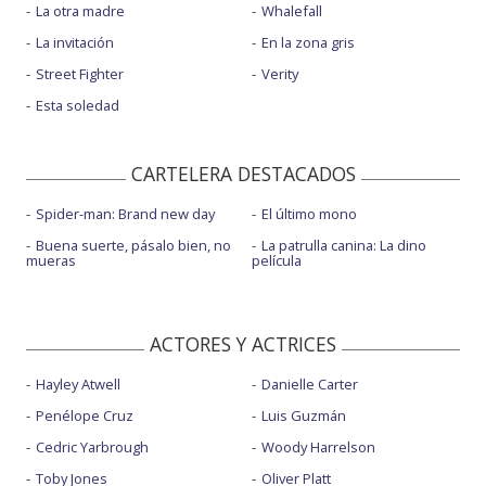
La otra madre
Whalefall
La invitación
En la zona gris
Street Fighter
Verity
Esta soledad
CARTELERA DESTACADOS
Spider-man: Brand new day
El último mono
Buena suerte, pásalo bien, no
La patrulla canina: La dino
mueras
película
ACTORES Y ACTRICES
Hayley Atwell
Danielle Carter
Penélope Cruz
Luis Guzmán
Cedric Yarbrough
Woody Harrelson
Toby Jones
Oliver Platt