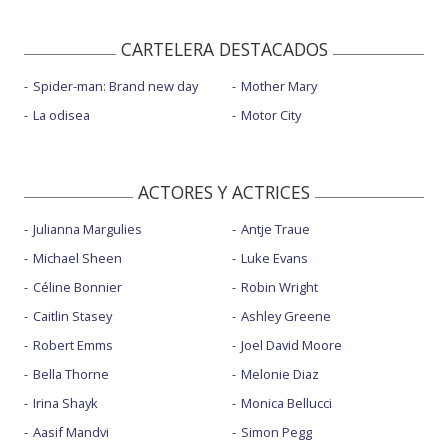
CARTELERA DESTACADOS
Spider-man: Brand new day
Mother Mary
La odisea
Motor City
ACTORES Y ACTRICES
Julianna Margulies
Antje Traue
Michael Sheen
Luke Evans
Céline Bonnier
Robin Wright
Caitlin Stasey
Ashley Greene
Robert Emms
Joel David Moore
Bella Thorne
Melonie Diaz
Irina Shayk
Monica Bellucci
Aasif Mandvi
Simon Pegg