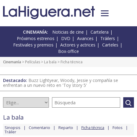
CINEMANÍA:
Noticias de cine
Cartelera
Próximos estrenos
DVD
Avances
Tráilers
Festivales y premios
Actores y actrices
Carteles
Box-office
Cinemanía
> Películas >
La bala
> Ficha técnica
Destacado:
Buzz Lightyear, Woody, Jessie y compañía se
enfrentan a un nuevo reto en 'Toy story 5'
La bala
Sinopsis
Comentario
Reparto
Ficha técnica
Fotos
Tráiler