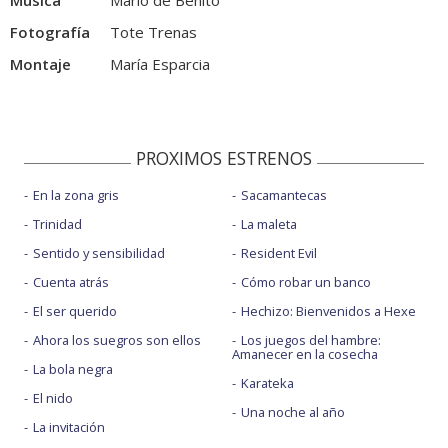
Música
Mario de Benito
Fotografía
Tote Trenas
Montaje
María Esparcia
PROXIMOS ESTRENOS
En la zona gris
Sacamantecas
Trinidad
La maleta
Sentido y sensibilidad
Resident Evil
Cuenta atrás
Cómo robar un banco
El ser querido
Hechizo: Bienvenidos a Hexe
Ahora los suegros son ellos
Los juegos del hambre:
Amanecer en la cosecha
La bola negra
Karateka
El nido
Una noche al año
La invitación