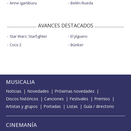
Anne Igartiburu
Belén Rueda
AVANCES DESTACADOS
Star Wars: Starfighter
El jilguero
Coco 2
Búnker
MUSICALIA
Noticias
Novedades
Próximas novedades
Discos históricos
Canciones
Festivales
Premios
Artistas y grupos
Portadas
Listas
Guía / directorio
CINEMANÍA