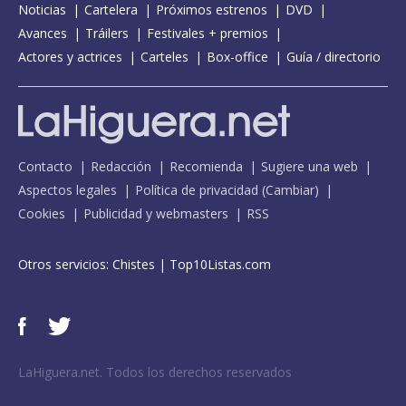
Noticias
Cartelera
Próximos estrenos
DVD
Avances
Tráilers
Festivales + premios
Actores y actrices
Carteles
Box-office
Guía / directorio
Contacto
Redacción
Recomienda
Sugiere una web
Aspectos legales
Política de privacidad
(
Cambiar
)
Cookies
Publicidad y webmasters
RSS
Otros servicios:
Chistes
|
Top10Listas.com
LaHiguera.net. Todos los derechos reservados