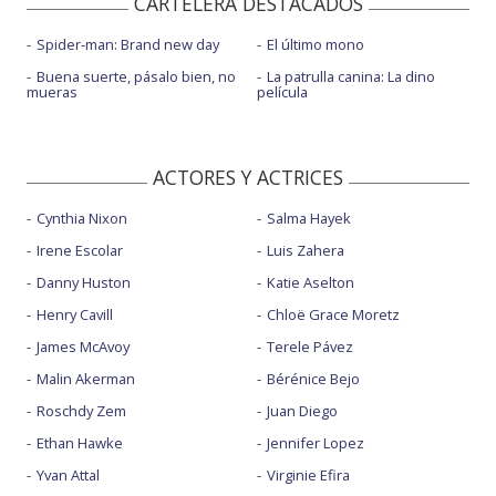
CARTELERA DESTACADOS
Spider-man: Brand new day
El último mono
Buena suerte, pásalo bien, no
La patrulla canina: La dino
mueras
película
ACTORES Y ACTRICES
Cynthia Nixon
Salma Hayek
Irene Escolar
Luis Zahera
Danny Huston
Katie Aselton
Henry Cavill
Chloë Grace Moretz
James McAvoy
Terele Pávez
Malin Akerman
Bérénice Bejo
Roschdy Zem
Juan Diego
Ethan Hawke
Jennifer Lopez
Yvan Attal
Virginie Efira