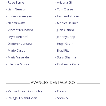
Rose Byrne
Ariadna Gil
Liam Neeson
Tom Cruise
Eddie Redmayne
Fernando Luján
Naomi Watts
Monica Bellucci
Vincent D'Onofrio
Juan Ciancio
Leyre Berrocal
Johnny Depp
Djimon Hounsou
Hugh Grant
Mario Casas
Brad Pitt
María Valverde
Suraj Sharma
Julianne Moore
Guillaume Canet
AVANCES DESTACADOS
Vengadores: Doomsday
Coco 2
Ice age: En ebullición
Shrek 5