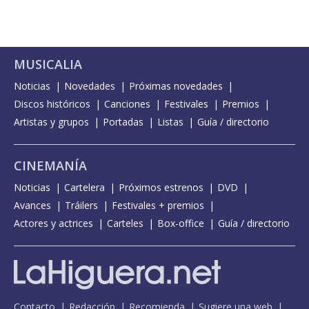
MUSICALIA
Noticias
Novedades
Próximas novedades
Discos históricos
Canciones
Festivales
Premios
Artistas y grupos
Portadas
Listas
Guía / directorio
CINEMANÍA
Noticias
Cartelera
Próximos estrenos
DVD
Avances
Tráilers
Festivales + premios
Actores y actrices
Carteles
Box-office
Guía / directorio
Contacto
Redacción
Recomienda
Sugiere una web