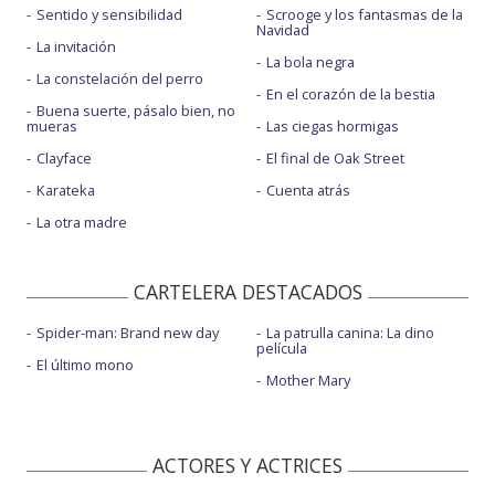
Sentido y sensibilidad
Scrooge y los fantasmas de la
Navidad
La invitación
La bola negra
La constelación del perro
En el corazón de la bestia
Buena suerte, pásalo bien, no
mueras
Las ciegas hormigas
Clayface
El final de Oak Street
Karateka
Cuenta atrás
La otra madre
CARTELERA DESTACADOS
Spider-man: Brand new day
La patrulla canina: La dino
película
El último mono
Mother Mary
ACTORES Y ACTRICES