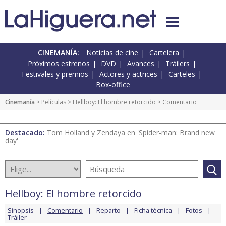
CINEMANÍA:
Noticias de cine
Cartelera
Próximos estrenos
DVD
Avances
Tráilers
Festivales y premios
Actores y actrices
Carteles
Box-office
Cinemanía
> Películas >
Hellboy: El hombre retorcido
> Comentario
Destacado:
Tom Holland y Zendaya en 'Spider-man: Brand new
day'
Hellboy: El hombre retorcido
Sinopsis
Comentario
Reparto
Ficha técnica
Fotos
Tráiler