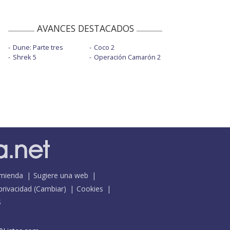
AVANCES DESTACADOS
Dune: Parte tres
Coco 2
Shrek 5
Operación Camarón 2
mienda
Sugiere una web
 privacidad
(
Cambiar
)
Cookies
S