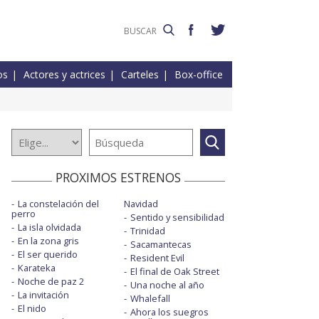
os
Actores y actrices
Carteles
Box-office
PROXIMOS ESTRENOS
La constelación del
Navidad
perro
Sentido y sensibilidad
La isla olvidada
Trinidad
En la zona gris
Sacamantecas
El ser querido
Resident Evil
Karateka
El final de Oak Street
Noche de paz 2
Una noche al año
La invitación
Whalefall
El nido
Ahora los suegros