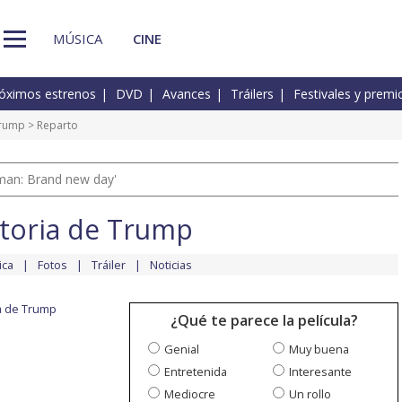
MÚSICA
CINE
óximos estrenos
DVD
Avances
Tráilers
Festivales y premi
Trump
> Reparto
man: Brand new day'
storia de Trump
ica
Fotos
Tráiler
Noticias
ia de Trump
¿Qué te parece la película?
Genial
Muy buena
Entretenida
Interesante
Mediocre
Un rollo