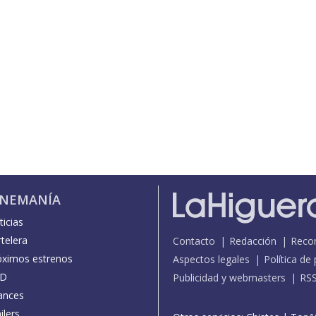
INEMANÍA
icias
telera
Contacto
Redacción
Reco
óximos estrenos
Aspectos legales
Política de
D
Publicidad y webmasters
RS
ances
ilers