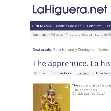
CINEMANÍA:
Noticias de cine
Cartelera
Pr
Cinemanía
> Películas >
The apprentice. La historia de 
Destacado:
Tom Holland y Zendaya en 'Spider-
The apprentice. La hi
Sinopsis
Comentario
Reparto
Ficha técn
The apprentice. La histor
(The apprentice)
Dirigida por
Ali Abbasi