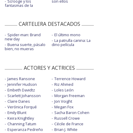
Scrooge y los
son ellos
fantasmas de la
CARTELERA DESTACADOS
Spider-man: Brand
El último mono
new day
La patrulla canina: La
Buena suerte, pásalo
dino película
bien, no mueras
ACTORES Y ACTRICES
James Ransone
Terrence Howard
Jennifer Hudson
Riz Ahmed
Embeth Davidtz
Loles León
Scarlett Johansson
Morgan Freeman
Claire Danes
Jon Voight
Verónica Forqué
Megan Fox
Emily Blunt
Sacha Baron Cohen
Keira Knightley
Russell Crowe
Channing Tatum
Cécile de France
Esperanza Pedreño
Brian J. White