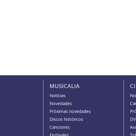
MUSICALIA
C
Noticias
Not
Novedades
Car
Próximas novedades
Pr
Discos históricos
DV
Canciones
Av
Festivales
Trá