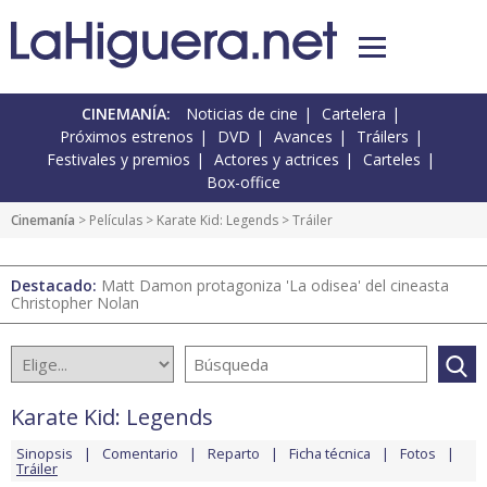
CINEMANÍA:
Noticias de cine
Cartelera
Próximos estrenos
DVD
Avances
Tráilers
Festivales y premios
Actores y actrices
Carteles
Box-office
Cinemanía
> Películas >
Karate Kid: Legends
> Tráiler
Destacado:
Matt Damon protagoniza 'La odisea' del cineasta
Christopher Nolan
Karate Kid: Legends
Sinopsis
Comentario
Reparto
Ficha técnica
Fotos
Tráiler