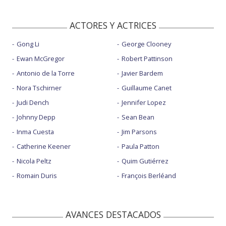
ACTORES Y ACTRICES
Gong Li
George Clooney
Ewan McGregor
Robert Pattinson
Antonio de la Torre
Javier Bardem
Nora Tschirner
Guillaume Canet
Judi Dench
Jennifer Lopez
Johnny Depp
Sean Bean
Inma Cuesta
Jim Parsons
Catherine Keener
Paula Patton
Nicola Peltz
Quim Gutiérrez
Romain Duris
François Berléand
AVANCES DESTACADOS