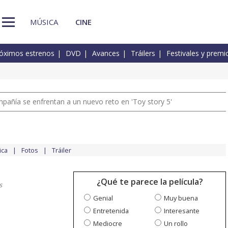
MÚSICA
CINE
óximos estrenos
DVD
Avances
Tráilers
Festivales y premi
pañía se enfrentan a un nuevo reto en 'Toy story 5'
ica
Fotos
Tráiler
¿Qué te parece la película?
s
Genial
Muy buena
Entretenida
Interesante
Mediocre
Un rollo