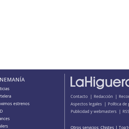
INEMANÍA
icias
telera
Contacto
Redacción
Reco
óximos estrenos
Aspectos legales
Política de
D
Publicidad y webmasters
RS
ances
ilers
Otros servicios:
Chistes
|
Top1