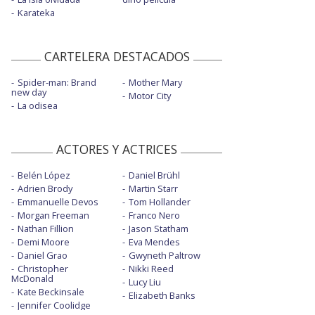
Karateka
CARTELERA DESTACADOS
Spider-man: Brand
Mother Mary
new day
Motor City
La odisea
ACTORES Y ACTRICES
Belén López
Daniel Brühl
Adrien Brody
Martin Starr
Emmanuelle Devos
Tom Hollander
Morgan Freeman
Franco Nero
Nathan Fillion
Jason Statham
Demi Moore
Eva Mendes
Daniel Grao
Gwyneth Paltrow
Christopher
Nikki Reed
McDonald
Lucy Liu
Kate Beckinsale
Elizabeth Banks
Jennifer Coolidge