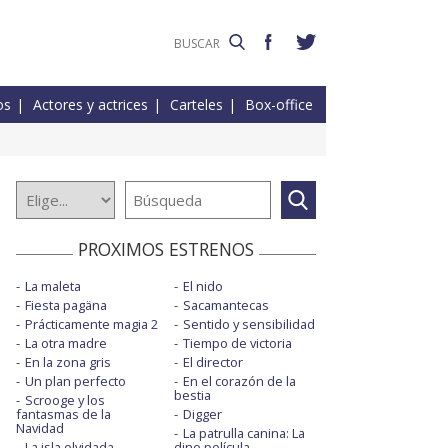
os
Actores y actrices
Carteles
Box-office
PROXIMOS ESTRENOS
La maleta
El nido
Fiesta pagäna
Sacamantecas
Prácticamente magia 2
Sentido y sensibilidad
La otra madre
Tiempo de victoria
En la zona gris
El director
Un plan perfecto
En el corazón de la
bestia
Scrooge y los
fantasmas de la
Digger
Navidad
La patrulla canina: La
La isla olvidada
dino película