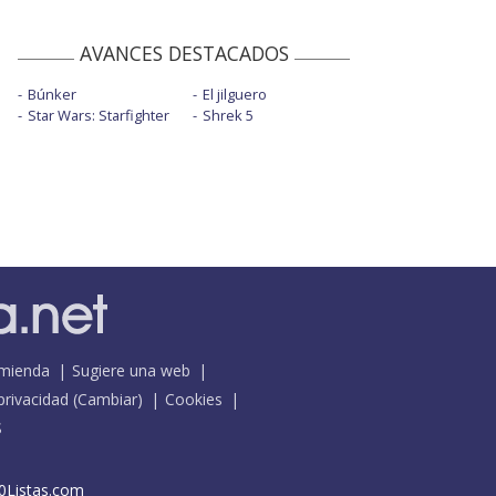
AVANCES DESTACADOS
Búnker
El jilguero
Star Wars: Starfighter
Shrek 5
mienda
Sugiere una web
 privacidad
(
Cambiar
)
Cookies
S
0Listas.com