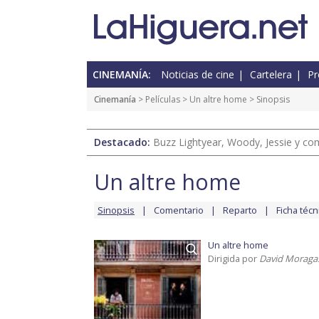
CINEMANÍA:
Noticias de cine
Cartelera
Pr
Cinemanía
> Películas >
Un altre home
> Sinopsis
Destacado:
Buzz Lightyear, Woody, Jessie y com
Un altre home
Sinopsis
Comentario
Reparto
Ficha técn
Un altre home
Dirigida por
David Moraga