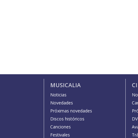
MUSICALIA
C
Noticias
Not
Novedades
Car
Próximas novedades
Pr
Discos históricos
DV
Canciones
Av
Festivales
Trá