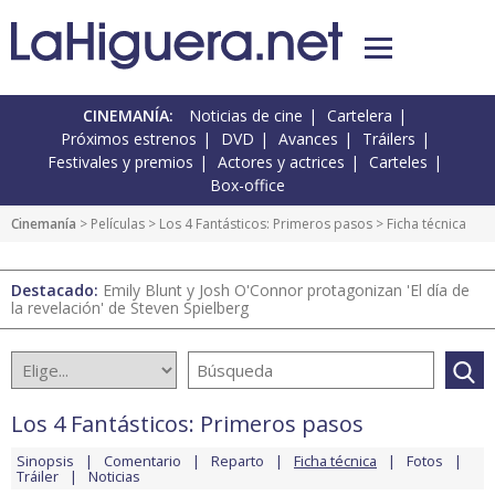
CINEMANÍA:
Noticias de cine
Cartelera
Próximos estrenos
DVD
Avances
Tráilers
Festivales y premios
Actores y actrices
Carteles
Box-office
Cinemanía
> Películas >
Los 4 Fantásticos: Primeros pasos
> Ficha técnica
Destacado:
Emily Blunt y Josh O'Connor protagonizan 'El día de
la revelación' de Steven Spielberg
Los 4 Fantásticos: Primeros pasos
Sinopsis
Comentario
Reparto
Ficha técnica
Fotos
Tráiler
Noticias