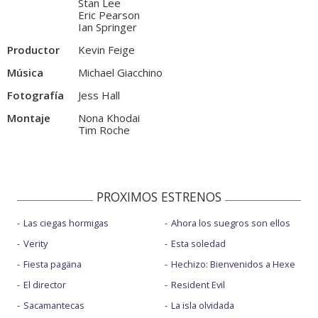
Stan Lee
Eric Pearson
Ian Springer
Productor
Kevin Feige
Música
Michael Giacchino
Fotografía
Jess Hall
Montaje
Nona Khodai
Tim Roche
PROXIMOS ESTRENOS
Las ciegas hormigas
Ahora los suegros son ellos
Verity
Esta soledad
Fiesta pagäna
Hechizo: Bienvenidos a Hexe
El director
Resident Evil
Sacamantecas
La isla olvidada