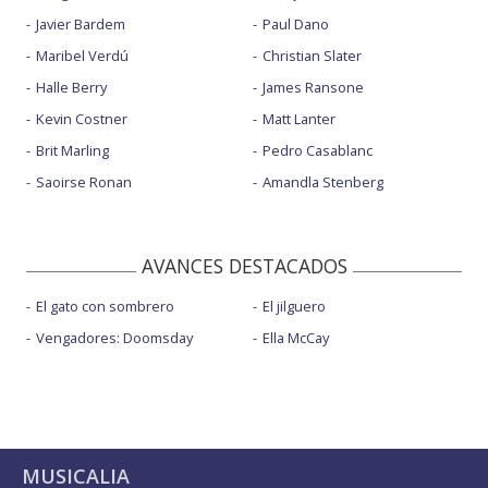
Javier Bardem
Paul Dano
Maribel Verdú
Christian Slater
Halle Berry
James Ransone
Kevin Costner
Matt Lanter
Brit Marling
Pedro Casablanc
Saoirse Ronan
Amandla Stenberg
AVANCES DESTACADOS
El gato con sombrero
El jilguero
Vengadores: Doomsday
Ella McCay
MUSICALIA