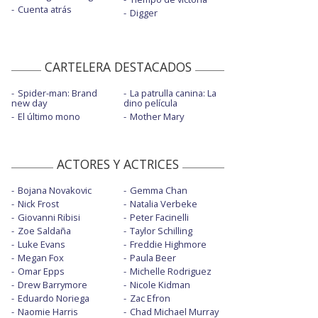
Cuenta atrás
Digger
CARTELERA DESTACADOS
Spider-man: Brand
La patrulla canina: La
new day
dino película
El último mono
Mother Mary
ACTORES Y ACTRICES
Bojana Novakovic
Gemma Chan
Nick Frost
Natalia Verbeke
Giovanni Ribisi
Peter Facinelli
Zoe Saldaña
Taylor Schilling
Luke Evans
Freddie Highmore
Megan Fox
Paula Beer
Omar Epps
Michelle Rodriguez
Drew Barrymore
Nicole Kidman
Eduardo Noriega
Zac Efron
Naomie Harris
Chad Michael Murray