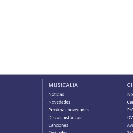
MUSICALIA
C
Noticias
Not
Novedades
Car
Próximas novedades
Pr
Discos históricos
DV
Canciones
Av
Festivales
Trá