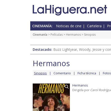
CINEMANÍA:
Noticias de cine
Cartelera
Pr
Cinemanía
> Películas >
Hermanos
> Sinopsis
Destacado:
Buzz Lightyear, Woody, Jessie y com
Hermanos
Sinopsis
Comentario
Ficha técnica
Fotos
Hermanos
Dirigida por
Carol Rodrígu