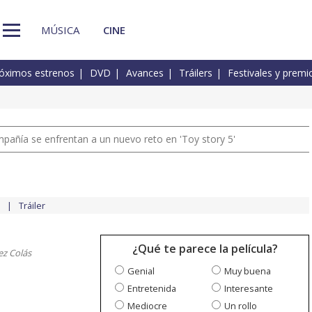
MÚSICA
CINE
óximos estrenos
DVD
Avances
Tráilers
Festivales y premi
pañía se enfrentan a un nuevo reto en 'Toy story 5'
Tráiler
¿Qué te parece la película?
ez Colás
Genial
Muy buena
Entretenida
Interesante
Mediocre
Un rollo