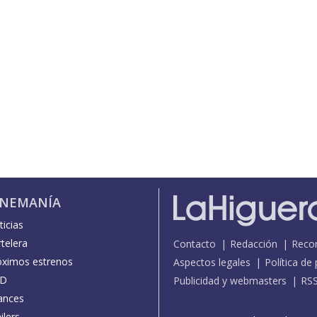
INEMANÍA
icias
telera
Contacto
Redacción
Reco
óximos estrenos
Aspectos legales
Política de
D
Publicidad y webmasters
RS
ances
ilers