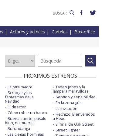
os
Actores y actrices
Carteles
Box-office
PROXIMOS ESTRENOS
La otra madre
Tadeo Jones y la
lámpara maravillosa
Scrooge y los
fantasmas de la
Sentido y sensibilidad
Navidad
En la zona gris
El director
La invitación
Cómo robar un banco
Hechizo: Bienvenidos
Buena suerte, pásalo
a Hexe
bien, no mueras
El final de Oak Street
Burundanga
Street Fighter
Las ciegas hormigas
Tiempo de victoria