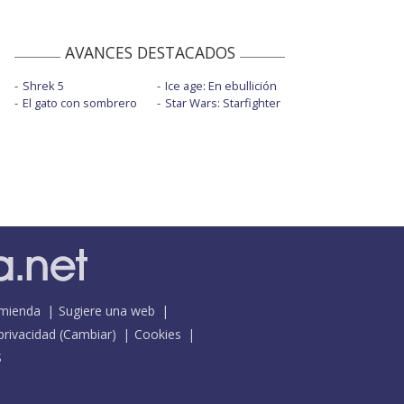
AVANCES DESTACADOS
Shrek 5
Ice age: En ebullición
El gato con sombrero
Star Wars: Starfighter
mienda
Sugiere una web
 privacidad
(
Cambiar
)
Cookies
S