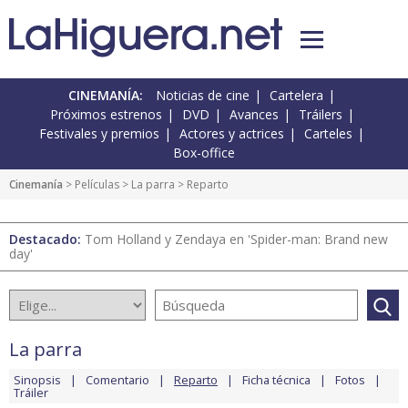
CINEMANÍA:
Noticias de cine
Cartelera
Próximos estrenos
DVD
Avances
Tráilers
Festivales y premios
Actores y actrices
Carteles
Box-office
Cinemanía
> Películas >
La parra
> Reparto
Destacado:
Tom Holland y Zendaya en 'Spider-man: Brand new
day'
La parra
Sinopsis
Comentario
Reparto
Ficha técnica
Fotos
Tráiler