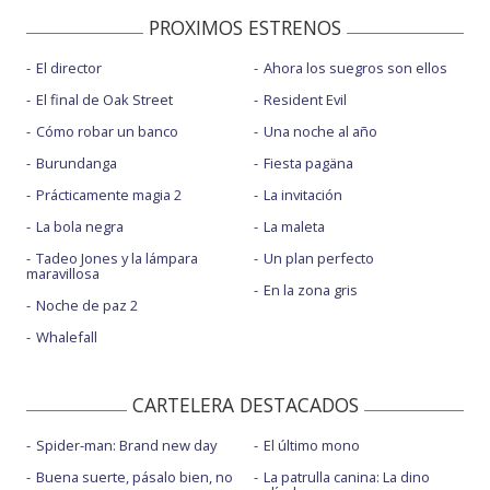
PROXIMOS ESTRENOS
El director
Ahora los suegros son ellos
El final de Oak Street
Resident Evil
Cómo robar un banco
Una noche al año
Burundanga
Fiesta pagäna
Prácticamente magia 2
La invitación
La bola negra
La maleta
Tadeo Jones y la lámpara
Un plan perfecto
maravillosa
En la zona gris
Noche de paz 2
Whalefall
CARTELERA DESTACADOS
Spider-man: Brand new day
El último mono
Buena suerte, pásalo bien, no
La patrulla canina: La dino