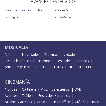
AVANCES DESTACADOS
Vengadores: Doomsday
Shrek 5
El jilguero
Ella McCay
MUSICALIA
Noticias
Novedades
Próximas novedades
Discos históricos
Canciones
Festivales
Premios
Artistas y grupos
Portadas
Listas
Guía / directorio
CINEMANÍA
Noticias
Cartelera
Próximos estrenos
DVD
Avances
Tráilers
Festivales + premios
Actores y actrices
Carteles
Box-office
Guía / directorio