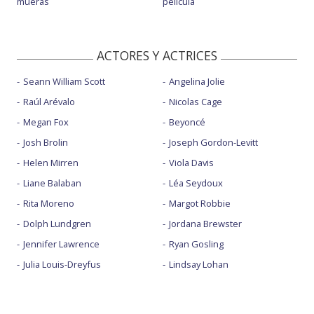
mueras
película
ACTORES Y ACTRICES
Seann William Scott
Angelina Jolie
Raúl Arévalo
Nicolas Cage
Megan Fox
Beyoncé
Josh Brolin
Joseph Gordon-Levitt
Helen Mirren
Viola Davis
Liane Balaban
Léa Seydoux
Rita Moreno
Margot Robbie
Dolph Lundgren
Jordana Brewster
Jennifer Lawrence
Ryan Gosling
Julia Louis-Dreyfus
Lindsay Lohan