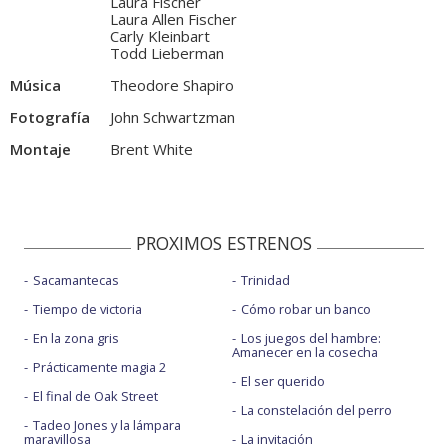
Laura Fischer
Laura Allen Fischer
Carly Kleinbart
Todd Lieberman
Música
Theodore Shapiro
Fotografía
John Schwartzman
Montaje
Brent White
PROXIMOS ESTRENOS
Sacamantecas
Trinidad
Tiempo de victoria
Cómo robar un banco
En la zona gris
Los juegos del hambre:
Amanecer en la cosecha
Prácticamente magia 2
El ser querido
El final de Oak Street
La constelación del perro
Tadeo Jones y la lámpara
maravillosa
La invitación