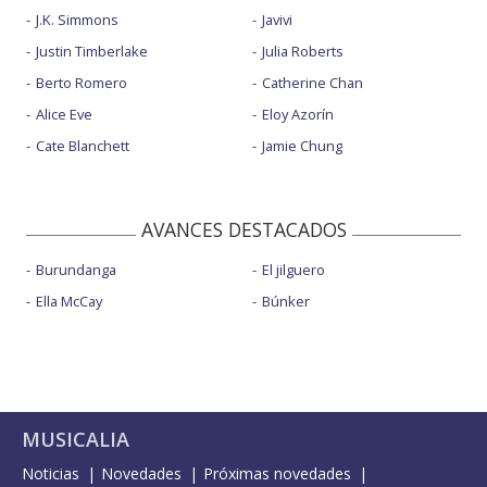
J.K. Simmons
Javivi
Justin Timberlake
Julia Roberts
Berto Romero
Catherine Chan
Alice Eve
Eloy Azorín
Cate Blanchett
Jamie Chung
AVANCES DESTACADOS
Burundanga
El jilguero
Ella McCay
Búnker
MUSICALIA
Noticias
Novedades
Próximas novedades