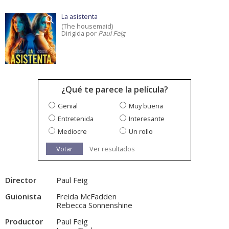
La asistenta
(The housemaid)
Dirigida por
Paul Feig
¿Qué te parece la película?
Genial
Muy buena
Entretenida
Interesante
Mediocre
Un rollo
Votar
Ver resultados
Director
Paul Feig
Guionista
Freida McFadden
Rebecca Sonnenshine
Productor
Paul Feig