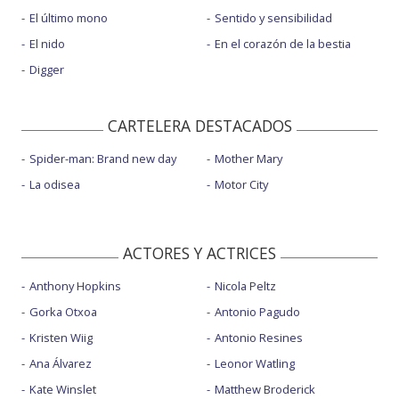
El último mono
Sentido y sensibilidad
El nido
En el corazón de la bestia
Digger
CARTELERA DESTACADOS
Spider-man: Brand new day
Mother Mary
La odisea
Motor City
ACTORES Y ACTRICES
Anthony Hopkins
Nicola Peltz
Gorka Otxoa
Antonio Pagudo
Kristen Wiig
Antonio Resines
Ana Álvarez
Leonor Watling
Kate Winslet
Matthew Broderick