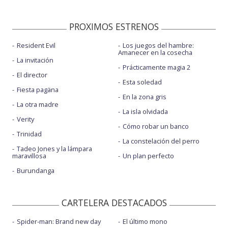
PROXIMOS ESTRENOS
Resident Evil
Los juegos del hambre:
Amanecer en la cosecha
La invitación
Prácticamente magia 2
El director
Esta soledad
Fiesta pagäna
En la zona gris
La otra madre
La isla olvidada
Verity
Cómo robar un banco
Trinidad
La constelación del perro
Tadeo Jones y la lámpara
maravillosa
Un plan perfecto
Burundanga
CARTELERA DESTACADOS
Spider-man: Brand new day
El último mono