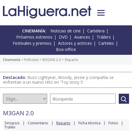
CINEMANÍA:
Noticias de cine
Cartelera
Próximos estrenos
DVD
Avances
Tráilers
Festivales y premios
Actores y actrices
Carteles
Box-office
Cinemanía
> Películas >
M3GAN 2.0
> Reparto
Destacado:
Buzz Lightyear, Woody, Jessie y compañía se
enfrentan a un nuevo reto en 'Toy story 5'
M3GAN 2.0
Sinopsis
Comentario
Reparto
Ficha técnica
Fotos
Tráiler