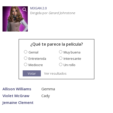
M3GAN 2.0
Dirigida por
Gerard Johnstone
¿Qué te parece la película?
Genial
Muy buena
Entretenida
Interesante
Mediocre
Un rollo
Votar
Ver resultados
Allison Williams
Gemma
Violet McGraw
Cady
Jemaine Clement