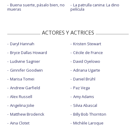
Buena suerte, pásalo bien, no
La patrulla canina: La dino
mueras
película
ACTORES Y ACTRICES
Daryl Hannah
Kristen Stewart
Bryce Dallas Howard
Cécile de France
Ludivine Sagnier
David Oyelowo
Ginnifer Goodwin
Adriana Ugarte
Marisa Tomei
Daniel Brühl
Andrew Garfield
Paz Vega
Alex Russell
Amy Adams
Angelina Jolie
Silvia Abascal
Matthew Broderick
Billy Bob Thornton
Aina Clotet
Michèle Laroque