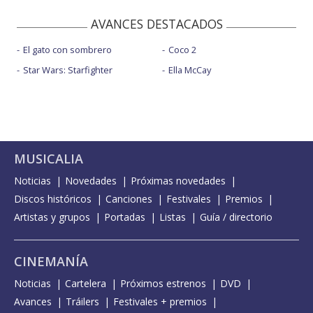
AVANCES DESTACADOS
El gato con sombrero
Coco 2
Star Wars: Starfighter
Ella McCay
MUSICALIA
Noticias
Novedades
Próximas novedades
Discos históricos
Canciones
Festivales
Premios
Artistas y grupos
Portadas
Listas
Guía / directorio
CINEMANÍA
Noticias
Cartelera
Próximos estrenos
DVD
Avances
Tráilers
Festivales + premios