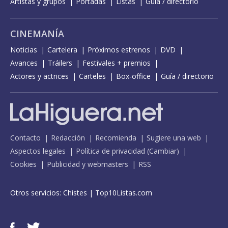
Artistas y grupos
Portadas
Listas
Guía / directorio
CINEMANÍA
Noticias
Cartelera
Próximos estrenos
DVD
Avances
Tráilers
Festivales + premios
Actores y actrices
Carteles
Box-office
Guía / directorio
Contacto
Redacción
Recomienda
Sugiere una web
Aspectos legales
Política de privacidad
(
Cambiar
)
Cookies
Publicidad y webmasters
RSS
Otros servicios:
Chistes
|
Top10Listas.com