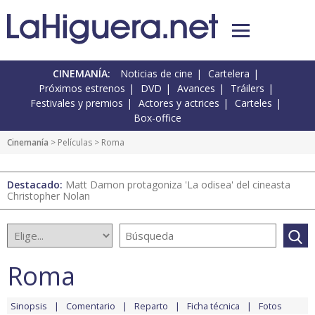
CINEMANÍA:
Noticias de cine
Cartelera
Próximos estrenos
DVD
Avances
Tráilers
Festivales y premios
Actores y actrices
Carteles
Box-office
Cinemanía
> Películas > Roma
Destacado:
Matt Damon protagoniza 'La odisea' del cineasta
Christopher Nolan
Roma
Sinopsis
Comentario
Reparto
Ficha técnica
Fotos