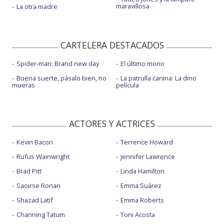
maravillosa
La otra madre
CARTELERA DESTACADOS
Spider-man: Brand new day
El último mono
Buena suerte, pásalo bien, no
La patrulla canina: La dino
mueras
película
ACTORES Y ACTRICES
Kevin Bacon
Terrence Howard
Rufus Wainwright
Jennifer Lawrence
Brad Pitt
Linda Hamilton
Saoirse Ronan
Emma Suárez
Shazad Latif
Emma Roberts
Channing Tatum
Toni Acosta