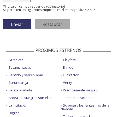
*Indica un campo requerido (obligatorio)
Se permiten las siguientes etiquetas en el mensaje <b> <i> <u>
PROXIMOS ESTRENOS
La maleta
Clayface
Sacamantecas
El nido
Sentido y sensibilidad
El director
Burundanga
Verity
La isla olvidada
Prácticamente magia 2
Ahora los suegros son ellos
Tiempo de victoria
La invitación
Scrooge y los fantasmas de la
Navidad
Digger
Tadeo Jones y la lámpara