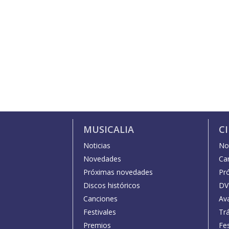
MUSICALIA
C
Noticias
Not
Novedades
Car
Próximas novedades
Pr
Discos históricos
DV
Canciones
Av
Festivales
Trá
Premios
Fe