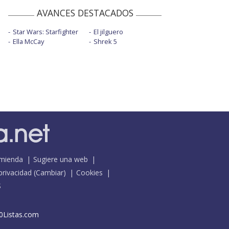
AVANCES DESTACADOS
Star Wars: Starfighter
El jilguero
Ella McCay
Shrek 5
mienda
Sugiere una web
 privacidad
(
Cambiar
)
Cookies
S
0Listas.com