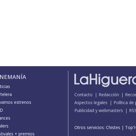
INEMANÍA
icias
telera
Contacto
Redacción
Reco
óximos estrenos
Aspectos legales
Política de
D
Publicidad y webmasters
RS
ances
ilers
Otros servicios:
Chistes
|
Top1
stivales + premios