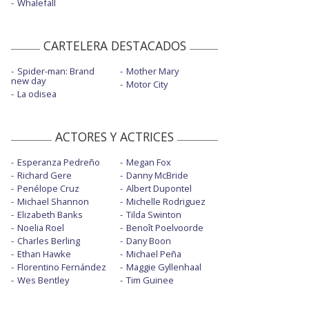
Whalefall
CARTELERA DESTACADOS
Spider-man: Brand
Mother Mary
new day
Motor City
La odisea
ACTORES Y ACTRICES
Esperanza Pedreño
Megan Fox
Richard Gere
Danny McBride
Penélope Cruz
Albert Dupontel
Michael Shannon
Michelle Rodriguez
Elizabeth Banks
Tilda Swinton
Noelia Roel
Benoît Poelvoorde
Charles Berling
Dany Boon
Ethan Hawke
Michael Peña
Florentino Fernández
Maggie Gyllenhaal
Wes Bentley
Tim Guinee