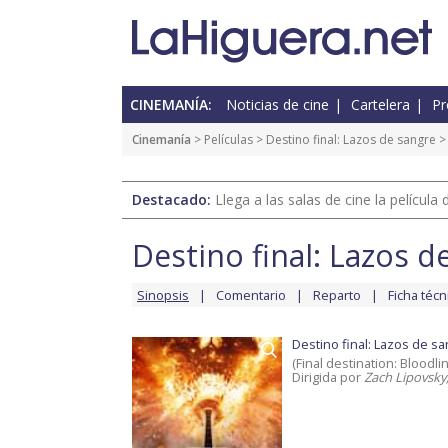
CINEMANÍA:
Noticias de cine
Cartelera
Pr
Cinemanía
> Películas >
Destino final: Lazos de sangre
> 
Destacado:
Llega a las salas de cine la películ
Destino final: Lazos d
Sinopsis
Comentario
Reparto
Ficha técn
Destino final: Lazos de s
(Final destination: Bloodli
Dirigida por
Zach Lipovsky