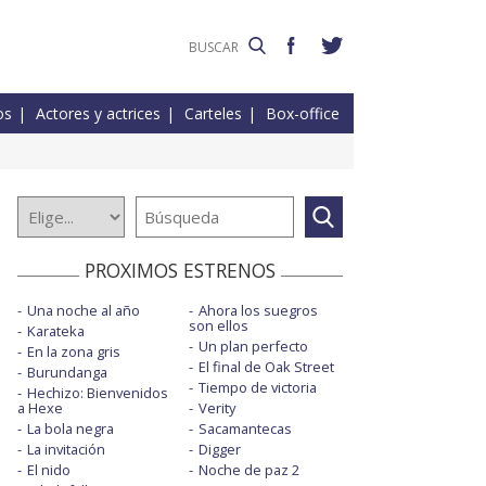
os
Actores y actrices
Carteles
Box-office
PROXIMOS ESTRENOS
Una noche al año
Ahora los suegros
son ellos
Karateka
Un plan perfecto
En la zona gris
El final de Oak Street
Burundanga
Tiempo de victoria
Hechizo: Bienvenidos
a Hexe
Verity
La bola negra
Sacamantecas
La invitación
Digger
El nido
Noche de paz 2