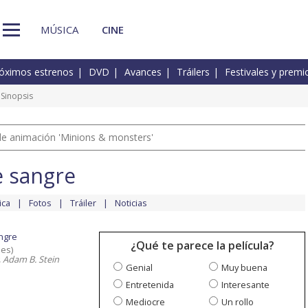
MÚSICA
CINE
óximos estrenos
DVD
Avances
Tráilers
Festivales y premi
Sinopsis
a de animación 'Minions & monsters'
e sangre
ica
Fotos
Tráiler
Noticias
angre
¿Qué te parece la película?
nes)
, Adam B. Stein
Genial
Muy buena
Entretenida
Interesante
Mediocre
Un rollo