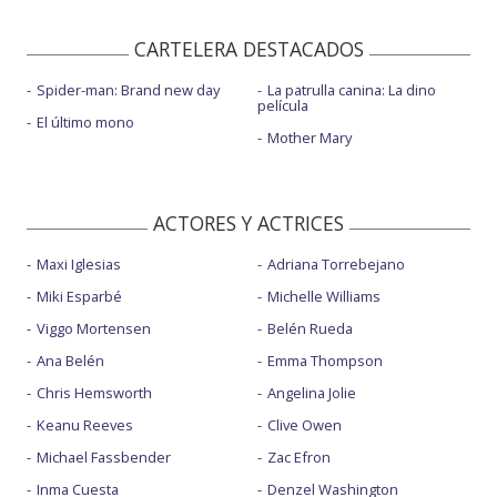
CARTELERA DESTACADOS
Spider-man: Brand new day
La patrulla canina: La dino
película
El último mono
Mother Mary
ACTORES Y ACTRICES
Maxi Iglesias
Adriana Torrebejano
Miki Esparbé
Michelle Williams
Viggo Mortensen
Belén Rueda
Ana Belén
Emma Thompson
Chris Hemsworth
Angelina Jolie
Keanu Reeves
Clive Owen
Michael Fassbender
Zac Efron
Inma Cuesta
Denzel Washington