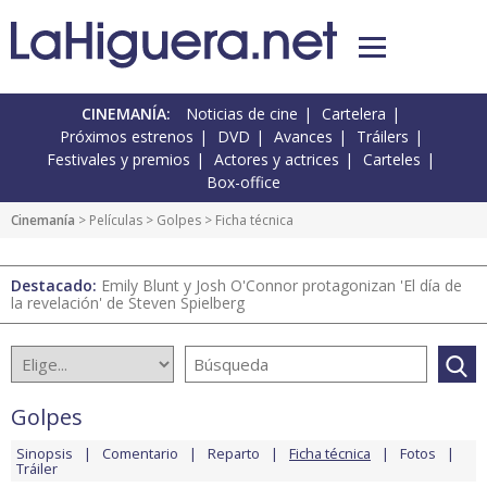
CINEMANÍA:
Noticias de cine
Cartelera
Próximos estrenos
DVD
Avances
Tráilers
Festivales y premios
Actores y actrices
Carteles
Box-office
Cinemanía
> Películas >
Golpes
> Ficha técnica
Destacado:
Emily Blunt y Josh O'Connor protagonizan 'El día de
la revelación' de Steven Spielberg
Golpes
Sinopsis
Comentario
Reparto
Ficha técnica
Fotos
Tráiler