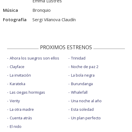
Emma Lustres
Música
Bronquio
Fotografía
Sergi Vilanova Claudín
PROXIMOS ESTRENOS
Ahora los suegros son ellos
Trinidad
Clayface
Noche de paz 2
La invitación
La bola negra
Karateka
Burundanga
Las ciegas hormigas
Whalefall
Verity
Una noche al año
La otra madre
Esta soledad
Cuenta atrás
Un plan perfecto
El nido