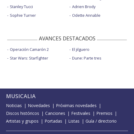
Stanley Tucci
Adrien Brody
Sophie Turner
Odette Annable
AVANCES DESTACADOS
Operación Camarón 2
El jilguero
Star Wars: Starfighter
Dune: Parte tres
MUSICALIA
Noticias
Novedades
Próximas novedades
Discos históricos
Canciones
Festivales
Premios
Artistas y grupos
Portadas
Listas
Guía / directorio