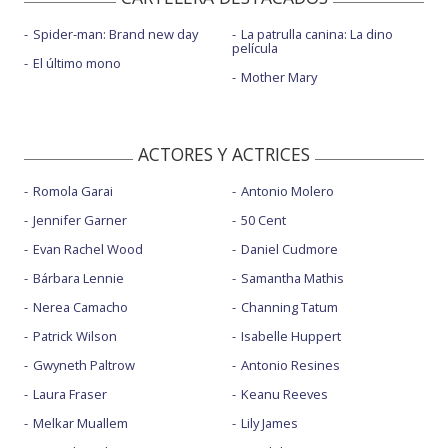
Spider-man: Brand new day
La patrulla canina: La dino
película
El último mono
Mother Mary
ACTORES Y ACTRICES
Romola Garai
Antonio Molero
Jennifer Garner
50 Cent
Evan Rachel Wood
Daniel Cudmore
Bárbara Lennie
Samantha Mathis
Nerea Camacho
Channing Tatum
Patrick Wilson
Isabelle Huppert
Gwyneth Paltrow
Antonio Resines
Laura Fraser
Keanu Reeves
Melkar Muallem
Lily James