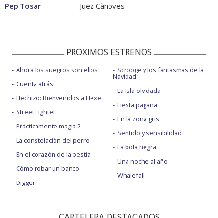
Pep Tosar
Juez Cànoves
PROXIMOS ESTRENOS
Ahora los suegros son ellos
Scrooge y los fantasmas de la
Navidad
Cuenta atrás
La isla olvidada
Hechizo: Bienvenidos a Hexe
Fiesta pagäna
Street Fighter
En la zona gris
Prácticamente magia 2
Sentido y sensibilidad
La constelación del perro
La bola negra
En el corazón de la bestia
Una noche al año
Cómo robar un banco
Whalefall
Digger
CARTELERA DESTACADOS