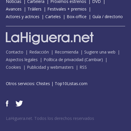
Noticias
Cartelera
Próximos estrenos
DVD
Avances
Tráilers
Festivales + premios
Actores y actrices
Carteles
Box-office
Guía / directorio
Contacto
Redacción
Recomienda
Sugiere una web
Aspectos legales
Política de privacidad
(
Cambiar
)
Cookies
Publicidad y webmasters
RSS
Otros servicios:
Chistes
|
Top10Listas.com
LaHiguera.net. Todos los derechos reservados