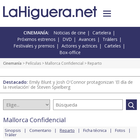
CINEMANÍA:
Noticias de cine
Cartelera
Próximos estrenos
DVD
Avances
Tráilers
Festivales y premios
Actores y actrices
Carteles
Box-office
Cinemanía
> Películas >
Mallorca Confidencial
> Reparto
Destacado:
Emily Blunt y Josh O'Connor protagonizan 'El día de
la revelación' de Steven Spielberg
Mallorca Confidencial
Sinopsis
Comentario
Reparto
Ficha técnica
Fotos
Tráiler