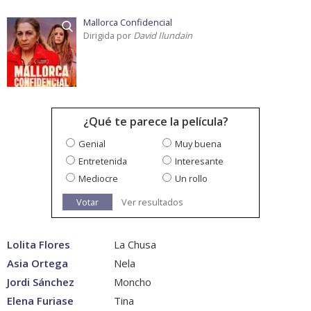
Mallorca Confidencial
Dirigida por
David Ilundain
¿Qué te parece la película?
Genial
Muy buena
Entretenida
Interesante
Mediocre
Un rollo
Votar
Ver resultados
Lolita Flores
La Chusa
Asia Ortega
Nela
Jordi Sánchez
Moncho
Elena Furiase
Tina