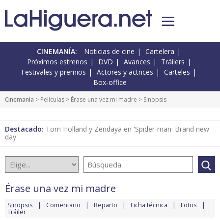
CINEMANÍA:
Noticias de cine
Cartelera
Próximos estrenos
DVD
Avances
Tráilers
Festivales y premios
Actores y actrices
Carteles
Box-office
Cinemanía
> Películas >
Érase una vez mi madre
> Sinopsis
Destacado:
Tom Holland y Zendaya en 'Spider-man: Brand new
day'
Érase una vez mi madre
Sinopsis
Comentario
Reparto
Ficha técnica
Fotos
Tráiler