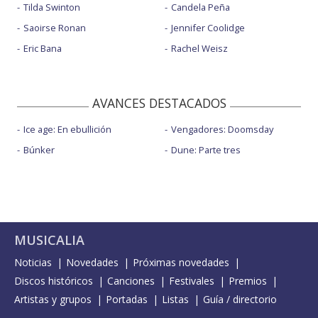
Tilda Swinton
Candela Peña
Saoirse Ronan
Jennifer Coolidge
Eric Bana
Rachel Weisz
AVANCES DESTACADOS
Ice age: En ebullición
Vengadores: Doomsday
Búnker
Dune: Parte tres
MUSICALIA
Noticias
Novedades
Próximas novedades
Discos históricos
Canciones
Festivales
Premios
Artistas y grupos
Portadas
Listas
Guía / directorio