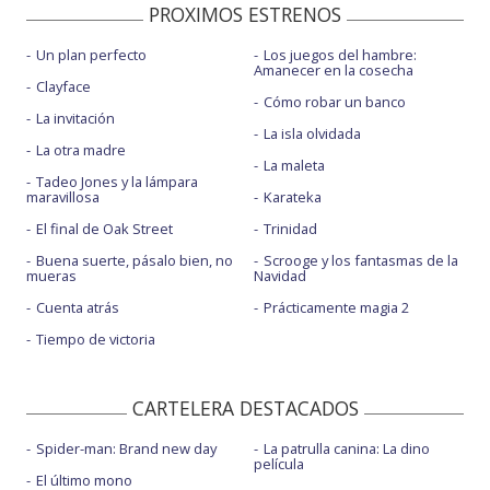
PROXIMOS ESTRENOS
Un plan perfecto
Los juegos del hambre:
Amanecer en la cosecha
Clayface
Cómo robar un banco
La invitación
La isla olvidada
La otra madre
La maleta
Tadeo Jones y la lámpara
maravillosa
Karateka
El final de Oak Street
Trinidad
Buena suerte, pásalo bien, no
Scrooge y los fantasmas de la
mueras
Navidad
Cuenta atrás
Prácticamente magia 2
Tiempo de victoria
CARTELERA DESTACADOS
Spider-man: Brand new day
La patrulla canina: La dino
película
El último mono