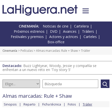
CINEMANÍA:
Noticias de cine
Cartelera
Próximos estrenos
DVD
Avances
Tráilers
Festivales y premios
Actores y actrices
Carteles
Box-office
Cinemanía
> Películas >
Almas marcadas: Rule + Shaw
> Tráiler
Destacado:
Buzz Lightyear, Woody, Jessie y compañía se
enfrentan a un nuevo reto en 'Toy story 5'
Almas marcadas: Rule + Shaw
Sinopsis
Reparto
Ficha técnica
Fotos
Tráiler