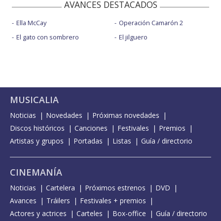
AVANCES DESTACADOS
Ella McCay
Operación Camarón 2
El gato con sombrero
El jilguero
MUSICALIA
Noticias
Novedades
Próximas novedades
Discos históricos
Canciones
Festivales
Premios
Artistas y grupos
Portadas
Listas
Guía / directorio
CINEMANÍA
Noticias
Cartelera
Próximos estrenos
DVD
Avances
Tráilers
Festivales + premios
Actores y actrices
Carteles
Box-office
Guía / directorio