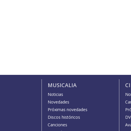
MUSICALIA
C
Noticias
Not
Novedades
Car
Próximas novedades
Pr
Discos históricos
DV
Canciones
Av