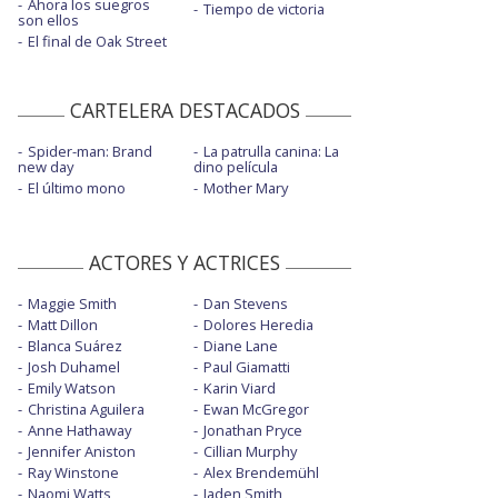
Ahora los suegros
Tiempo de victoria
son ellos
El final de Oak Street
CARTELERA DESTACADOS
Spider-man: Brand
La patrulla canina: La
new day
dino película
El último mono
Mother Mary
ACTORES Y ACTRICES
Maggie Smith
Dan Stevens
Matt Dillon
Dolores Heredia
Blanca Suárez
Diane Lane
Josh Duhamel
Paul Giamatti
Emily Watson
Karin Viard
Christina Aguilera
Ewan McGregor
Anne Hathaway
Jonathan Pryce
Jennifer Aniston
Cillian Murphy
Ray Winstone
Alex Brendemühl
Naomi Watts
Jaden Smith