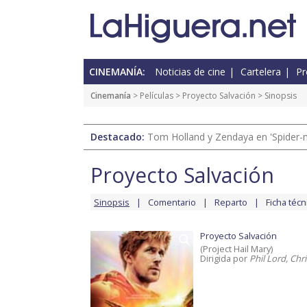
CINEMANÍA:
Noticias de cine
Cartelera
Pr
Cinemanía
> Películas >
Proyecto Salvación
> Sinopsis
Destacado:
Tom Holland y Zendaya en 'Spider-
Proyecto Salvación
Sinopsis
Comentario
Reparto
Ficha técn
Proyecto Salvación
(Project Hail Mary)
Dirigida por
Phil Lord, Chr