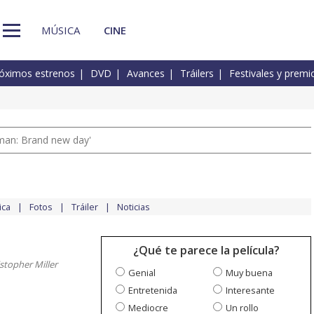
MÚSICA
CINE
óximos estrenos
DVD
Avances
Tráilers
Festivales y premi
man: Brand new day'
ica
Fotos
Tráiler
Noticias
¿Qué te parece la película?
istopher Miller
Genial
Muy buena
Entretenida
Interesante
Mediocre
Un rollo