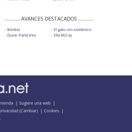
AVANCES DESTACADOS
Búnker
El gato con sombrero
Dune: Parte tres
Ella McCay
mienda
Sugiere una web
 privacidad
(
Cambiar
)
Cookies
S