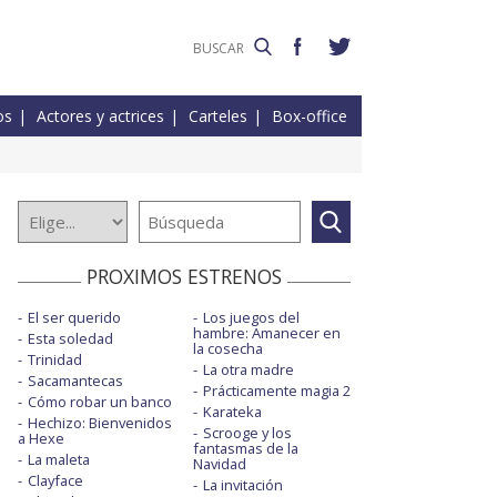
os
Actores y actrices
Carteles
Box-office
PROXIMOS ESTRENOS
El ser querido
Los juegos del
hambre: Amanecer en
Esta soledad
la cosecha
Trinidad
La otra madre
Sacamantecas
Prácticamente magia 2
Cómo robar un banco
Karateka
Hechizo: Bienvenidos
Scrooge y los
a Hexe
fantasmas de la
La maleta
Navidad
Clayface
La invitación