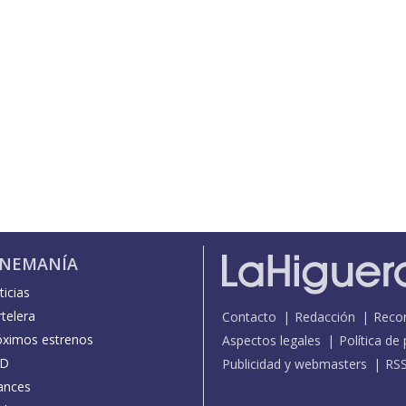
INEMANÍA
icias
telera
Contacto
Redacción
Reco
óximos estrenos
Aspectos legales
Política de
D
Publicidad y webmasters
RS
ances