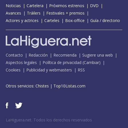
Noticias
Cartelera
Próximos estrenos
DVD
Avances
Tráilers
Festivales + premios
Actores y actrices
Carteles
Box-office
Guía / directorio
Contacto
Redacción
Recomienda
Sugiere una web
Aspectos legales
Política de privacidad
(
Cambiar
)
Cookies
Publicidad y webmasters
RSS
Otros servicios:
Chistes
|
Top10Listas.com
LaHiguera.net. Todos los derechos reservados