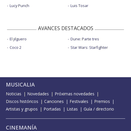
Lucy Punch
Luis Tosar
AVANCES DESTACADOS
El jilguero
Dune: Parte tres
Coco 2
Star Wars: Starfighter
MUSICALIA
Noticias
Novedades
Próximas novedades
Discos históricos
Canciones
Festivales
Premios
Artistas y grupos
Portadas
Listas
Guía / directorio
CINEMANÍA