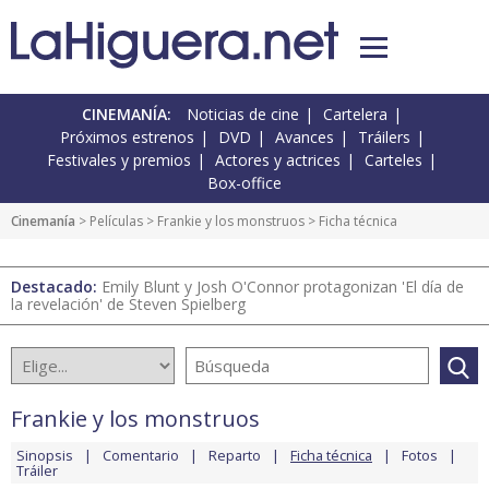
CINEMANÍA:
Noticias de cine
Cartelera
Próximos estrenos
DVD
Avances
Tráilers
Festivales y premios
Actores y actrices
Carteles
Box-office
Cinemanía
> Películas >
Frankie y los monstruos
> Ficha técnica
Destacado:
Emily Blunt y Josh O'Connor protagonizan 'El día de
la revelación' de Steven Spielberg
Frankie y los monstruos
Sinopsis
Comentario
Reparto
Ficha técnica
Fotos
Tráiler