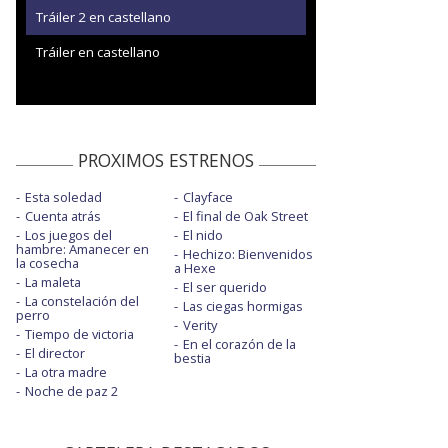
Tráiler 2 en castellano
Tráiler en castellano
PROXIMOS ESTRENOS
Esta soledad
Clayface
Cuenta atrás
El final de Oak Street
Los juegos del
El nido
hambre: Amanecer en
Hechizo: Bienvenidos
la cosecha
a Hexe
La maleta
El ser querido
La constelación del
Las ciegas hormigas
perro
Verity
Tiempo de victoria
En el corazón de la
El director
bestia
La otra madre
Noche de paz 2