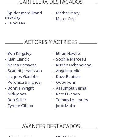
CARTELERA DESTACADOS
Spider-man: Brand
Mother Mary
new day
Motor City
La odisea
ACTORES Y ACTRICES
Ben Kingsley
Ethan Hawke
Juan Ciancio
Sophie Marceau
Nerea Camacho
Rubén Ochandiano
Scarlett Johansson
Angelina Jolie
Jacques Gamblin
Dave Bautista
Verónica Sánchez
Oded Fehr
Bonnie Wright
Assumpta Serna
Nick Jonas
Kate Hudson
Ben Stiller
Tommy Lee Jones
Tyrese Gibson
Jordi Mollà
AVANCES DESTACADOS