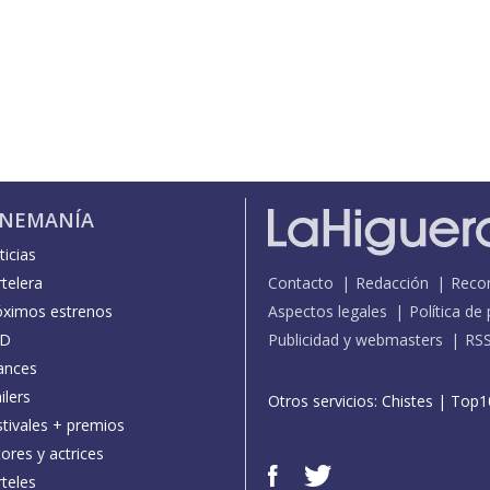
INEMANÍA
icias
telera
Contacto
Redacción
Reco
óximos estrenos
Aspectos legales
Política de
D
Publicidad y webmasters
RS
ances
ilers
Otros servicios:
Chistes
|
Top1
stivales + premios
ores y actrices
teles