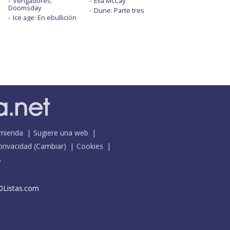
Vengadores:
Ella McCay
Doomsday
Dune: Parte tres
Ice age: En ebullición
mienda
Sugiere una web
 privacidad
(
Cambiar
)
Cookies
S
0Listas.com