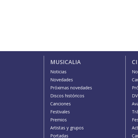
MUSICALIA
C
Noticias
Not
Novedades
Car
Próximas novedades
Pr
Discos históricos
DV
Canciones
Av
Festivales
Trá
Premios
Fe
Artistas y grupos
Act
Portadas
Car