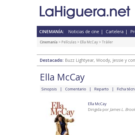
CINEMANÍA:
Noticias de cine
Cartelera
Pr
Cinemanía
> Películas >
Ella McCay
> Tráiler
Destacado:
Buzz Lightyear, Woody, Jessie y com
Ella McCay
Sinopsis
Comentario
Reparto
Ficha técn
Ella McCay
Dirigida por
James L. Broo