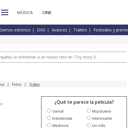
MÚSICA
CINE
óximos estrenos
DVD
Avances
Tráilers
Festivales y premi
pañía se enfrentan a un nuevo reto en 'Toy story 5'
ica
Fotos
Tráiler
¿Qué te parece la película?
ks
Genial
Muy buena
Entretenida
Interesante
Mediocre
Un rollo