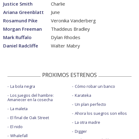
Justice Smith
Charlie
Ariana Greenblatt
June
Rosamund Pike
Veronika Vanderberg
Morgan Freeman
Thaddeus Bradley
Mark Ruffalo
Dylan Rhodes
Daniel Radcliffe
Walter Mabry
PROXIMOS ESTRENOS
La bola negra
Cómo robar un banco
Los juegos del hambre:
Karateka
Amanecer en la cosecha
Un plan perfecto
La maleta
Ahora los suegros son ellos
El final de Oak Street
La otra madre
El nido
Digger
Whalefall