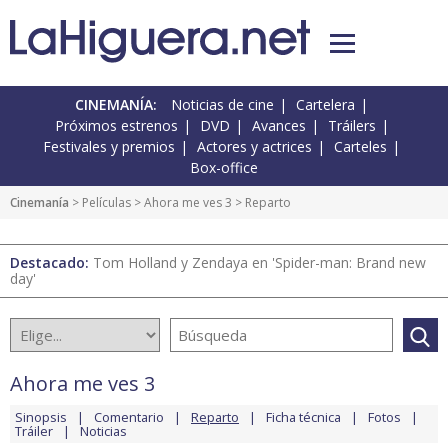
CINEMANÍA:
Noticias de cine
Cartelera
Próximos estrenos
DVD
Avances
Tráilers
Festivales y premios
Actores y actrices
Carteles
Box-office
Cinemanía
> Películas >
Ahora me ves 3
> Reparto
Destacado:
Tom Holland y Zendaya en 'Spider-man: Brand new
day'
Ahora me ves 3
Sinopsis
Comentario
Reparto
Ficha técnica
Fotos
Tráiler
Noticias