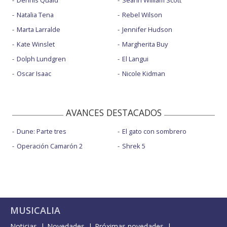
Dennis Quaid
Seann William Scott
Natalia Tena
Rebel Wilson
Marta Larralde
Jennifer Hudson
Kate Winslet
Margherita Buy
Dolph Lundgren
El Langui
Oscar Isaac
Nicole Kidman
AVANCES DESTACADOS
Dune: Parte tres
El gato con sombrero
Operación Camarón 2
Shrek 5
MUSICALIA
Noticias
Novedades
Próximas novedades