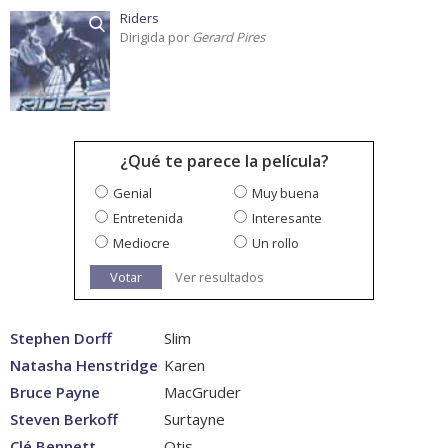
Riders
Dirigida por
Gerard Pires
¿Qué te parece la película?
Genial
Muy buena
Entretenida
Interesante
Mediocre
Un rollo
Votar
Ver resultados
Stephen Dorff
Slim
Natasha Henstridge
Karen
Bruce Payne
MacGruder
Steven Berkoff
Surtayne
Clé Bennett
Otis