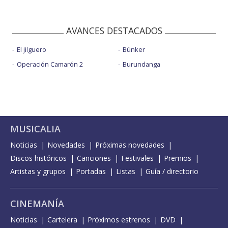
AVANCES DESTACADOS
El jilguero
Búnker
Operación Camarón 2
Burundanga
MUSICALIA
Noticias
Novedades
Próximas novedades
Discos históricos
Canciones
Festivales
Premios
Artistas y grupos
Portadas
Listas
Guía / directorio
CINEMANÍA
Noticias
Cartelera
Próximos estrenos
DVD