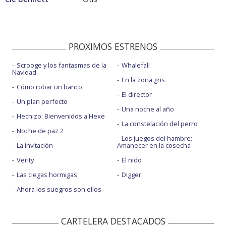
PROXIMOS ESTRENOS
Scrooge y los fantasmas de la
Whalefall
Navidad
En la zona gris
Cómo robar un banco
El director
Un plan perfecto
Una noche al año
Hechizo: Bienvenidos a Hexe
La constelación del perro
Noche de paz 2
Los juegos del hambre:
La invitación
Amanecer en la cosecha
Verity
El nido
Las ciegas hormigas
Digger
Ahora los suegros son ellos
CARTELERA DESTACADOS