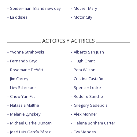
Spider-man: Brand new day
Mother Mary
La odisea
Motor City
ACTORES Y ACTRICES
Yvonne Strahovski
Alberto San Juan
Fernando Cayo
Hugh Grant
Rosemarie DeWitt
Peta Wilson
Jim Carrey
Cristina Castaño
Liev Schreiber
Spencer Locke
Chow Yun-Fat
Rodolfo Sancho
Natassia Malthe
Grégory Gadebois
Melanie Lynskey
Àlex Monner
Michael Clarke Duncan
Helena Bonham Carter
José Luis García Pérez
Eva Mendes