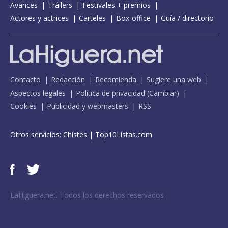
Avances
Tráilers
Festivales + premios
Actores y actrices
Carteles
Box-office
Guía / directorio
Contacto
Redacción
Recomienda
Sugiere una web
Aspectos legales
Política de privacidad
(
Cambiar
)
Cookies
Publicidad y webmasters
RSS
Otros servicios:
Chistes
|
Top10Listas.com
LaHiguera.net. Todos los derechos reservados