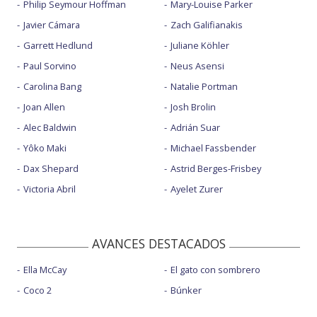
Philip Seymour Hoffman
Mary-Louise Parker
Javier Cámara
Zach Galifianakis
Garrett Hedlund
Juliane Köhler
Paul Sorvino
Neus Asensi
Carolina Bang
Natalie Portman
Joan Allen
Josh Brolin
Alec Baldwin
Adrián Suar
Yôko Maki
Michael Fassbender
Dax Shepard
Astrid Berges-Frisbey
Victoria Abril
Ayelet Zurer
AVANCES DESTACADOS
Ella McCay
El gato con sombrero
Coco 2
Búnker