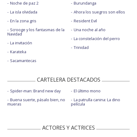
Noche de paz 2
Burundanga
La isla olvidada
Ahora los suegros son ellos
En la zona gris
Resident Evil
Scrooge y los fantasmas de la
Una noche al año
Navidad
La constelación del perro
La invitación
Trinidad
Karateka
Sacamantecas
CARTELERA DESTACADOS
Spider-man: Brand new day
El último mono
Buena suerte, pásalo bien, no
La patrulla canina: La dino
mueras
película
ACTORES Y ACTRICES