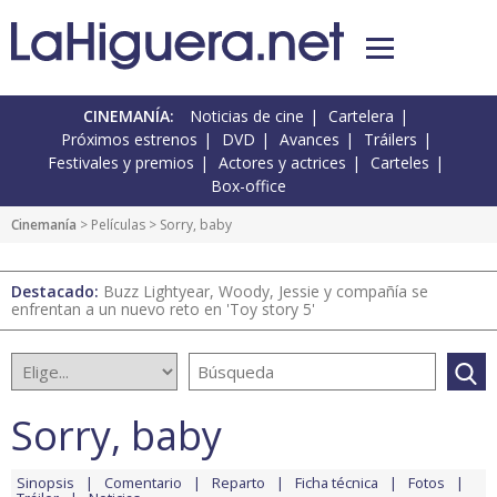
CINEMANÍA:
Noticias de cine
Cartelera
Próximos estrenos
DVD
Avances
Tráilers
Festivales y premios
Actores y actrices
Carteles
Box-office
Cinemanía
> Películas > Sorry, baby
Destacado:
Buzz Lightyear, Woody, Jessie y compañía se
enfrentan a un nuevo reto en 'Toy story 5'
Sorry, baby
Sinopsis
Comentario
Reparto
Ficha técnica
Fotos