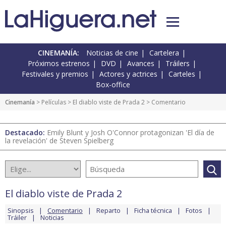
CINEMANÍA:
Noticias de cine
Cartelera
Próximos estrenos
DVD
Avances
Tráilers
Festivales y premios
Actores y actrices
Carteles
Box-office
Cinemanía
> Películas >
El diablo viste de Prada 2
> Comentario
Destacado:
Emily Blunt y Josh O'Connor protagonizan 'El día de
la revelación' de Steven Spielberg
El diablo viste de Prada 2
Sinopsis
Comentario
Reparto
Ficha técnica
Fotos
Tráiler
Noticias