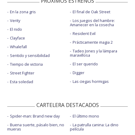
PROXIMOS ESTRENOS
En la zona gris
El final de Oak Street
Verity
Los juegos del hambre:
Amanecer en la cosecha
El nido
Resident Evil
Clayface
Prácticamente magia 2
Whalefall
Tadeo Jones y la lámpara
maravillosa
Sentido y sensibilidad
El ser querido
Tiempo de victoria
Digger
Street Fighter
Las ciegas hormigas
Esta soledad
CARTELERA DESTACADOS
Spider-man: Brand new day
El último mono
Buena suerte, pásalo bien, no
La patrulla canina: La dino
mueras
película