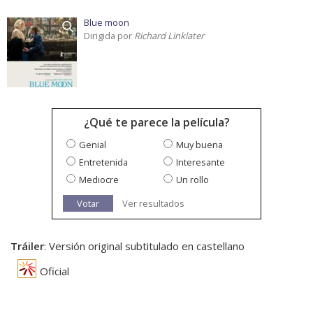
Blue moon
Dirigida por
Richard Linklater
¿Qué te parece la película?
Genial
Muy buena
Entretenida
Interesante
Mediocre
Un rollo
Votar
Ver resultados
Tráiler
: Versión original subtitulado en castellano
Oficial