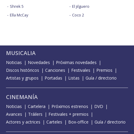
Shrek 5
El jilguero
Ella McCay
Coco 2
MUSICALIA
Noticias
Novedades
Próximas novedades
Discos históricos
Canciones
Festivales
Premios
Artistas y grupos
Portadas
Listas
Guía / directorio
CINEMANÍA
Noticias
Cartelera
Próximos estrenos
DVD
Avances
Tráilers
Festivales + premios
Actores y actrices
Carteles
Box-office
Guía / directorio