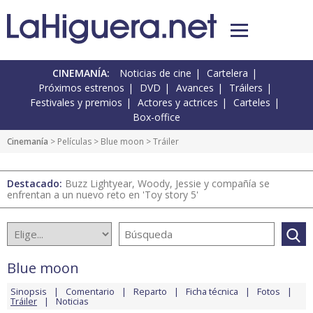
CINEMANÍA:
Noticias de cine
Cartelera
Próximos estrenos
DVD
Avances
Tráilers
Festivales y premios
Actores y actrices
Carteles
Box-office
Cinemanía
> Películas >
Blue moon
> Tráiler
Destacado:
Buzz Lightyear, Woody, Jessie y compañía se
enfrentan a un nuevo reto en 'Toy story 5'
Blue moon
Sinopsis
Comentario
Reparto
Ficha técnica
Fotos
Tráiler
Noticias