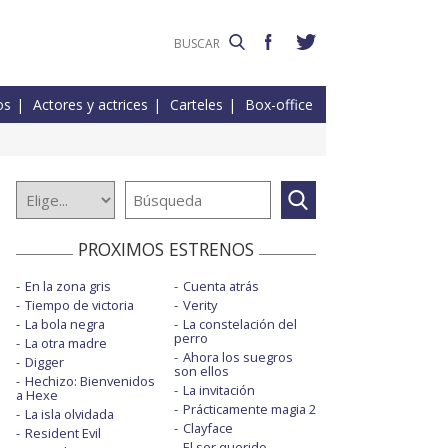
os
Actores y actrices
Carteles
Box-office
PROXIMOS ESTRENOS
En la zona gris
Cuenta atrás
Tiempo de victoria
Verity
La bola negra
La constelación del
perro
La otra madre
Ahora los suegros
Digger
son ellos
Hechizo: Bienvenidos
La invitación
a Hexe
Prácticamente magia 2
La isla olvidada
Clayface
Resident Evil
El ser querido