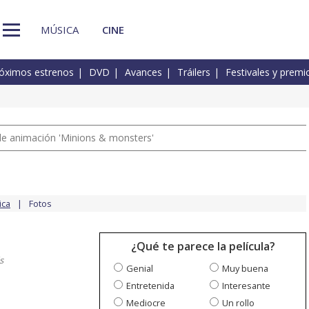
MÚSICA
CINE
óximos estrenos
DVD
Avances
Tráilers
Festivales y premi
a de animación 'Minions & monsters'
ica
Fotos
¿Qué te parece la película?
s
Genial
Muy buena
Entretenida
Interesante
Mediocre
Un rollo