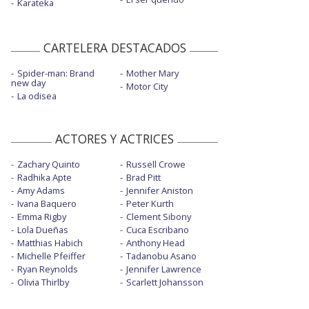
Karateka
CARTELERA DESTACADOS
Spider-man: Brand
Mother Mary
new day
Motor City
La odisea
ACTORES Y ACTRICES
Zachary Quinto
Russell Crowe
Radhika Apte
Brad Pitt
Amy Adams
Jennifer Aniston
Ivana Baquero
Peter Kurth
Emma Rigby
Clement Sibony
Lola Dueñas
Cuca Escribano
Matthias Habich
Anthony Head
Michelle Pfeiffer
Tadanobu Asano
Ryan Reynolds
Jennifer Lawrence
Olivia Thirlby
Scarlett Johansson