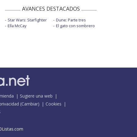
AVANCES DESTACADOS
Star Wars: Starfighter
Dune: Parte tres
Ella McCay
El gato con sombrero
mienda
Sugiere una web
 privacidad
(
Cambiar
)
Cookies
S
0Listas.com