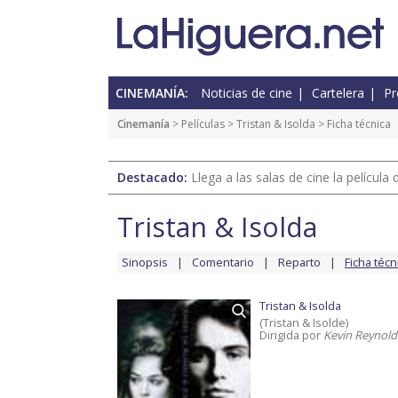
CINEMANÍA:
Noticias de cine
Cartelera
Pr
Cinemanía
> Películas >
Tristan & Isolda
> Ficha técnica
Destacado:
Llega a las salas de cine la películ
Tristan & Isolda
Sinopsis
Comentario
Reparto
Ficha técn
Tristan & Isolda
(Tristan & Isolde)
Dirigida por
Kevin Reynold