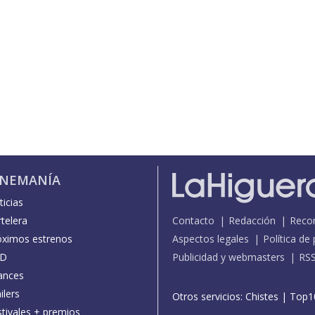
INEMANÍA
icias
telera
Contacto
Redacción
Reco
óximos estrenos
Aspectos legales
Política de
D
Publicidad y webmasters
RS
ances
ilers
Otros servicios:
Chistes
|
Top1
stivales + premios