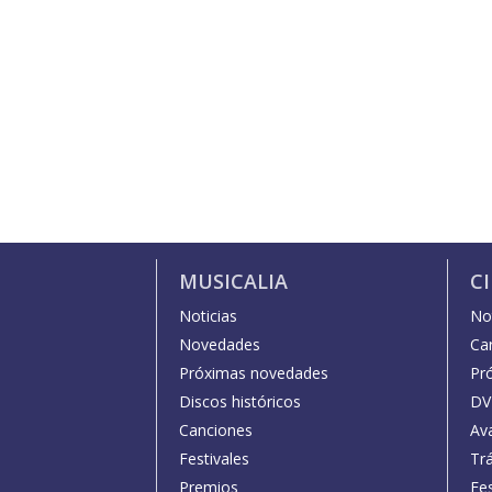
MUSICALIA
C
Noticias
Not
Novedades
Car
Próximas novedades
Pr
Discos históricos
DV
Canciones
Av
Festivales
Trá
Premios
Fe