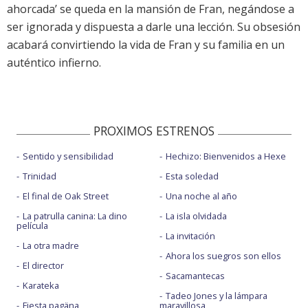
ahorcada’ se queda en la mansión de Fran, negándose a
ser ignorada y dispuesta a darle una lección. Su obsesión
acabará convirtiendo la vida de Fran y su familia en un
auténtico infierno.
PROXIMOS ESTRENOS
Sentido y sensibilidad
Hechizo: Bienvenidos a Hexe
Trinidad
Esta soledad
El final de Oak Street
Una noche al año
La patrulla canina: La dino
La isla olvidada
película
La invitación
La otra madre
Ahora los suegros son ellos
El director
Sacamantecas
Karateka
Tadeo Jones y la lámpara
Fiesta pagäna
maravillosa