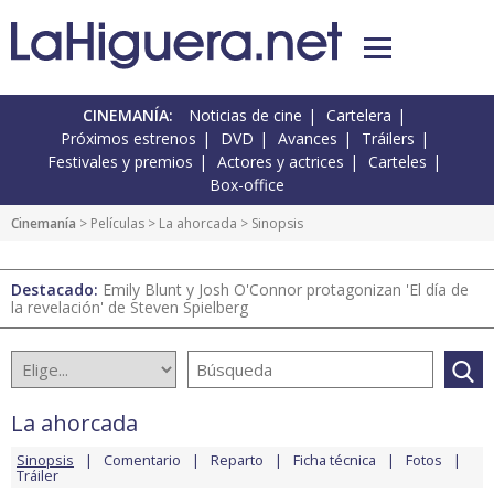
CINEMANÍA:
Noticias de cine
Cartelera
Próximos estrenos
DVD
Avances
Tráilers
Festivales y premios
Actores y actrices
Carteles
Box-office
Cinemanía
> Películas >
La ahorcada
> Sinopsis
Destacado:
Emily Blunt y Josh O'Connor protagonizan 'El día de
la revelación' de Steven Spielberg
La ahorcada
Sinopsis
Comentario
Reparto
Ficha técnica
Fotos
Tráiler