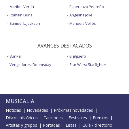
Maribel Verdú
Esperanza Pedreño
Romain Duris
Angelina Jolie
Samuel L. Jackson
Manuela Vellés
AVANCES DESTACADOS
Búnker
El jilguero
Vengadores: Doomsday
Star Wars: Starfighter
MUSICALIA
Noticias
Novedades
Próximas novedades
Discos históricos
Canciones
Festivales
Premios
Artistas y grupos
Portadas
Listas
Guía / directorio