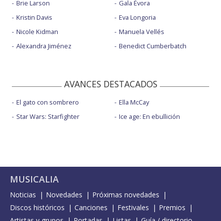
Brie Larson
Gala Évora
Kristin Davis
Eva Longoria
Nicole Kidman
Manuela Vellés
Alexandra Jiménez
Benedict Cumberbatch
AVANCES DESTACADOS
El gato con sombrero
Ella McCay
Star Wars: Starfighter
Ice age: En ebullición
MUSICALIA
Noticias
Novedades
Próximas novedades
Discos históricos
Canciones
Festivales
Premios
Artistas y grupos
Portadas
Listas
Guía / directorio