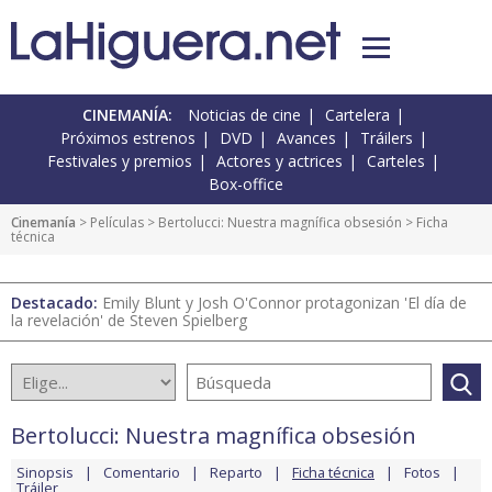
CINEMANÍA:
Noticias de cine
Cartelera
Próximos estrenos
DVD
Avances
Tráilers
Festivales y premios
Actores y actrices
Carteles
Box-office
Cinemanía
> Películas >
Bertolucci: Nuestra magnífica obsesión
> Ficha
técnica
Destacado:
Emily Blunt y Josh O'Connor protagonizan 'El día de
la revelación' de Steven Spielberg
Bertolucci: Nuestra magnífica obsesión
Sinopsis
Comentario
Reparto
Ficha técnica
Fotos
Tráiler