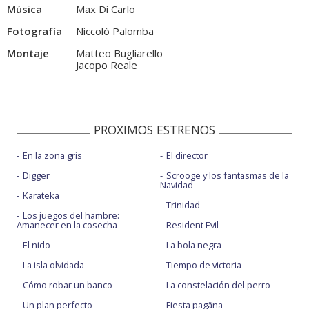
Música
Max Di Carlo
Fotografía
Niccolò Palomba
Montaje
Matteo Bugliarello
Jacopo Reale
PROXIMOS ESTRENOS
En la zona gris
El director
Digger
Scrooge y los fantasmas de la
Navidad
Karateka
Trinidad
Los juegos del hambre:
Amanecer en la cosecha
Resident Evil
El nido
La bola negra
La isla olvidada
Tiempo de victoria
Cómo robar un banco
La constelación del perro
Un plan perfecto
Fiesta pagäna