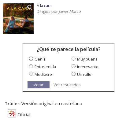
A la cara
Dirigida por
Javier Marco
¿Qué te parece la película?
Genial
Muy buena
Entretenida
Interesante
Mediocre
Un rollo
Votar
Ver resultados
Tráiler
: Versión original en castellano
Oficial