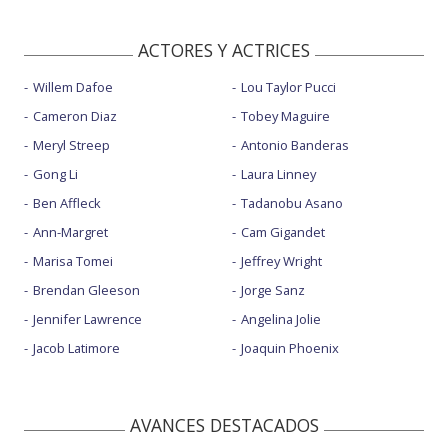
ACTORES Y ACTRICES
Willem Dafoe
Lou Taylor Pucci
Cameron Diaz
Tobey Maguire
Meryl Streep
Antonio Banderas
Gong Li
Laura Linney
Ben Affleck
Tadanobu Asano
Ann-Margret
Cam Gigandet
Marisa Tomei
Jeffrey Wright
Brendan Gleeson
Jorge Sanz
Jennifer Lawrence
Angelina Jolie
Jacob Latimore
Joaquin Phoenix
AVANCES DESTACADOS