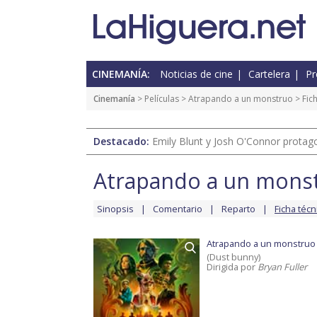
CINEMANÍA:
Noticias de cine
Cartelera
Pr
Cinemanía
> Películas >
Atrapando a un monstruo
> Fich
Destacado:
Emily Blunt y Josh O'Connor protagon
Atrapando a un mons
Sinopsis
Comentario
Reparto
Ficha técn
Atrapando a un monstruo
(Dust bunny)
Dirigida por
Bryan Fuller