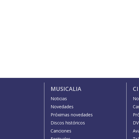
MUSICALIA
C
Noticias
Not
Novedades
Car
Próximas novedades
Pr
Discos históricos
DV
Canciones
Av
Festivales
Trá