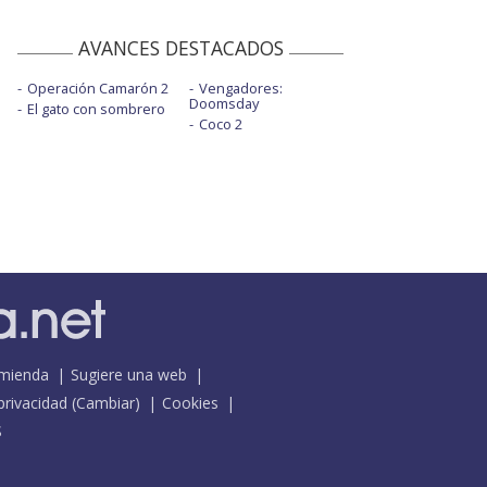
AVANCES DESTACADOS
Operación Camarón 2
Vengadores:
Doomsday
El gato con sombrero
Coco 2
mienda
Sugiere una web
 privacidad
(
Cambiar
)
Cookies
S