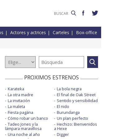
os
Actores y actrices
Carteles
Box-office
PROXIMOS ESTRENOS
Karateka
La bola negra
La otra madre
El final de Oak Street
La invitación
Sentido y sensibilidad
La maleta
El nido
Fiesta pagäna
Burundanga
Cómo robar un banco
Un plan perfecto
Tadeo Jones y la
Hechizo: Bienvenidos
lámpara maravillosa
a Hexe
Una noche al año
Digger