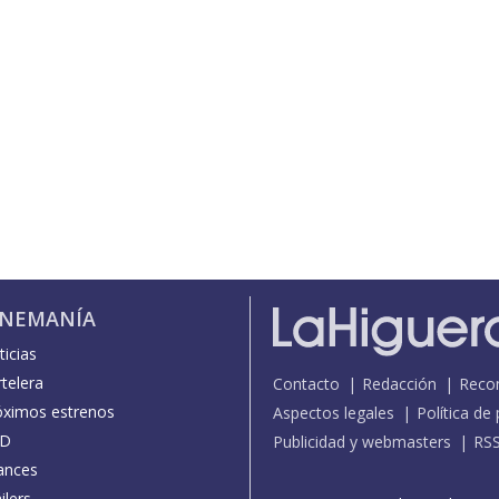
INEMANÍA
icias
telera
Contacto
Redacción
Reco
óximos estrenos
Aspectos legales
Política de
D
Publicidad y webmasters
RS
ances
ilers