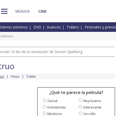
MÚSICA
CINE
óximos estrenos
DVD
Avances
Tráilers
Festivales y premi
a técnica
izan 'El día de la revelación' de Steven Spielberg
truo
ica
Fotos
Tráiler
¿Qué te parece la película?
Genial
Muy buena
Entretenida
Interesante
Mediocre
Un rollo