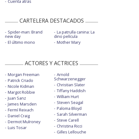
Cuenta atrás
CARTELERA DESTACADOS
Spider-man: Brand
La patrulla canina: La
new day
dino película
El último mono
Mother Mary
ACTORES Y ACTRICES
Morgan Freeman
Arnold
Schwarzenegger
Patrick Criado
Christian Slater
Nicole Kidman
Tiffany Haddish
Margot Robbie
William Hurt
Juan Sanz
Steven Seagal
James Marsden
Paloma Bloyd
Fermí Reixach
Sarah Silverman
Daniel Craig
Steve Carell
Dermot Mulroney
Christina Ricci
Luis Tosar
Gilles Lellouche