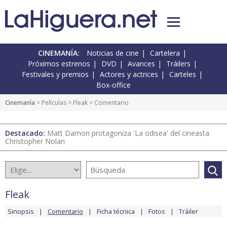
CINEMANÍA:
Noticias de cine
Cartelera
Próximos estrenos
DVD
Avances
Tráilers
Festivales y premios
Actores y actrices
Carteles
Box-office
Cinemanía
> Películas >
Fleak
> Comentario
Destacado:
Matt Damon protagoniza 'La odisea' del cineasta
Christopher Nolan
Fleak
Sinopsis
Comentario
Ficha técnica
Fotos
Tráiler