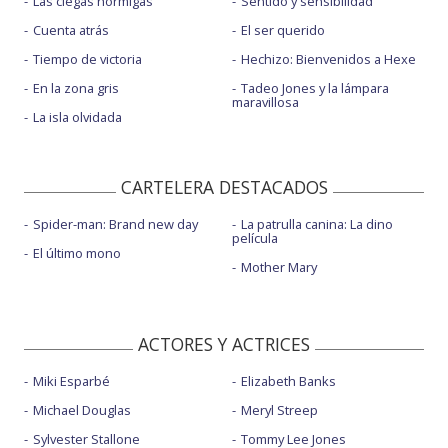
Las ciegas hormigas
Sentido y sensibilidad
Cuenta atrás
El ser querido
Tiempo de victoria
Hechizo: Bienvenidos a Hexe
En la zona gris
Tadeo Jones y la lámpara
maravillosa
La isla olvidada
CARTELERA DESTACADOS
Spider-man: Brand new day
La patrulla canina: La dino
película
El último mono
Mother Mary
ACTORES Y ACTRICES
Miki Esparbé
Elizabeth Banks
Michael Douglas
Meryl Streep
Sylvester Stallone
Tommy Lee Jones