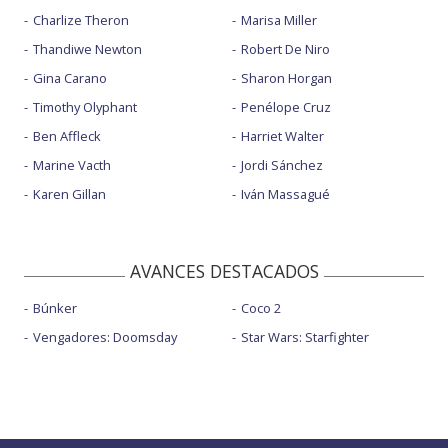
Charlize Theron
Marisa Miller
Thandiwe Newton
Robert De Niro
Gina Carano
Sharon Horgan
Timothy Olyphant
Penélope Cruz
Ben Affleck
Harriet Walter
Marine Vacth
Jordi Sánchez
Karen Gillan
Iván Massagué
AVANCES DESTACADOS
Búnker
Coco 2
Vengadores: Doomsday
Star Wars: Starfighter