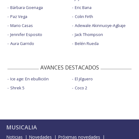
Bárbara Goenaga
Eric Bana
Paz Vega
Colin Firth
Mario Casas
Adewale Akinnuoye-Agbaje
Jennifer Esposito
Jack Thompson
Aura Garrido
Belén Rueda
AVANCES DESTACADOS
Ice age: En ebullición
El jilguero
Shrek 5
Coco 2
MUSICALIA
Noticias
Novedades
Próximas novedades